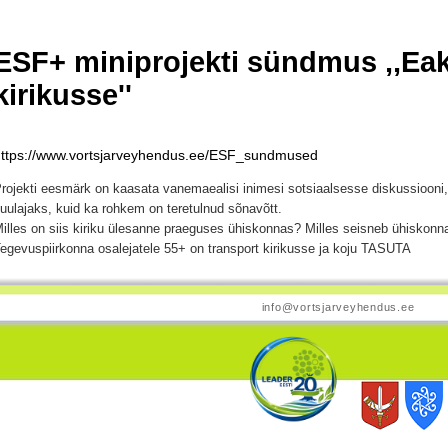
ESF+ miniprojekti sündmus ,,Eak
kirikusse''
https://www.vortsjarveyhendus.ee/ESF_sundmused
rojekti eesmärk on kaasata vanemaealisi inimesi sotsiaalsesse diskussiooni, 
uulajaks, kuid ka rohkem on teretulnud sõnavõtt.
illes on siis kiriku ülesanne praeguses ühiskonnas? Milles seisneb ühiskon
egevuspiirkonna osalejatele 55+ on transport kirikusse ja koju TASUTA
info@vortsjarveyhendus.ee