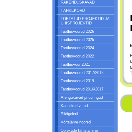
RAKENDUSKAVAD
HANKEKORD
TOETATUD PROJEKTID JA
ÜHISPROJEKTID
Taotlusvoorud 2026
Taotlusvoorud 2025
Taotlusvoorud 2024
P
Taotlusvoorud 2022
k
Taotlusvoor 2021
M
Taotlusvoorud 2017/2018
T
Taotlusvoorud 2019
Taotlusvoorud 2016/2017
Arengukavad ja uuringud
Kasulikud viited
Pildigalerii
Võrtsjärve noored
Objektide tähistamine