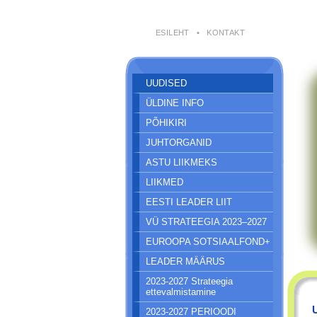
ESILEHT
•
KONTAKT
UUDISED
ÜLDINE INFO
PÕHIKIRI
JUHTORGANID
ASTU LIIKMEKS
LIIKMED
EESTI LEADER LIIT
VÜ STRATEEGIA 2023–2027
EUROOPA SOTSIAALFOND+
LEADER MÄÄRUS
2023-2027 Strateegia
ettevalmistamine
2023-2027 PERIOODI