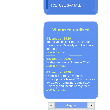
TOETUSE SAAJALE
Viimased uudised
05. august 2026
Young voices for Europe - shaping
Democracy, Diversity and the future
together
Loe lähemalt
05. august 2026
Võrtsjärve noorte Suvekool 2026
Loe lähemalt
03. august 2026
Õppekäik ja rahvusvaheline
koosõppimine teemal "Young voices
for Europe - shaping Democracy,
Diversity and the future together",
Loe lähemalt
«
August
»