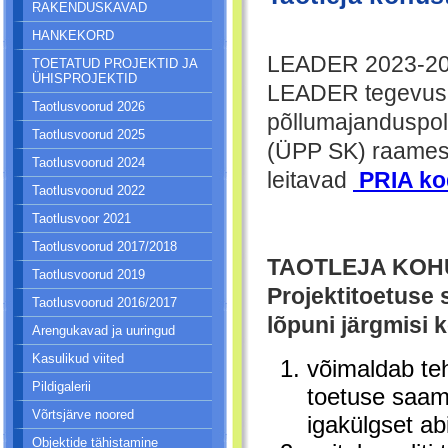
RAKENDUSKAVAD
HANKEKORD
LEADER 2023-202
TOETATUD PROJEKTID JA
ÜHISPROJEKTID
LEADER tegevusi 
Taotlusvoorud 2026
põllumajanduspol
Taotlusvoorud 2025
(ÜPP SK) raames
Taotlusvoorud 2024
leitavad
PRIA ko
Taotlusvoorud 2022
Taotlusvoor 2021
Taotlusvoorud 2017/2018
TAOTLEJA KO
Taotlusvoorud 2019
Projektitoetuse 
Taotlusvoorud 2016/2017
lõpuni järgmisi 
Arengukavad ja uuringud
Kasulikud viited
võimaldab teh
Pildigalerii
toetuse saami
Võrtsjärve noored
igakülgset abi
Objektide tähistamine