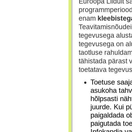
Euroopa Liidult s
programmperiood
enam
kleebisteg
Teavitamisnõudeid 
tegevusega alust
tegevusega on al
taotluse rahuldam
tähistada pärast 
toetatava tegevus
Toetuse saaja
asukoha tahvl
hõlpsasti näh
juurde. Kui pü
paigaldada ob
paigutada toe
Infokandja v