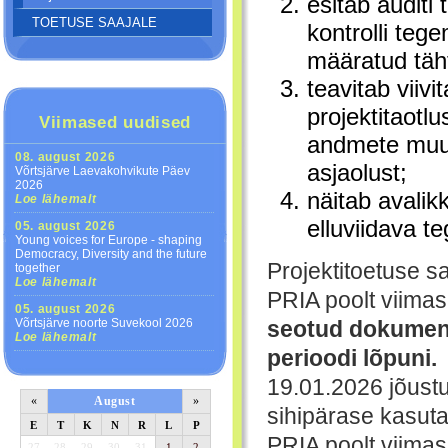
esitab auditi
TOETUSE SAAJALE
kontrolli te
määratud täht
teavitab viiv
projektitaotl
Viimased uudised
andmete muutu
08. august 2026
asjaolust;
Võrtsjärve Laevakohvikute Päev
2026
näitab avalik
Loe lähemalt
elluviidava t
05. august 2026
Young voices for Europe - shaping
Democracy, Diversity and the future
Projektitoetuse s
together
Loe lähemalt
PRIA poolt viima
05. august 2026
Võrtsjärve noorte Suvekool 2026
seotud dokument
Loe lähemalt
perioodi lõpuni.
19.01.2026 jõust
«
August
»
sihipärase kasut
E
T
K
N
R
L
P
PRIA poolt viima
27
28
29
30
31
1
2