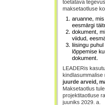
toetatava tegevuse
maksetaotluse ko
aruanne, mis 
eesmärgi täit
dokument, mis
viidud, eesmä
liisingu puhul
lõppemise ku
dokument.
LEADERis kasutus
kindlasummalise
juurde arveid, m
Maksetaotlus tule
projektitaotluse 
juuniks 2029. a.