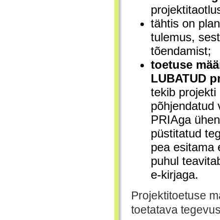
projektitaotl
tähtis on pla
tulemus, sest
tõendamist;
toetuse mää
LUBATUD
p
tekib projekt
põhjendatud 
PRIAga ühend
püstitatud te
pea esitama 
puhul teavit
e-kirjaga.
Projektitoetuse m
toetatava tegevuse