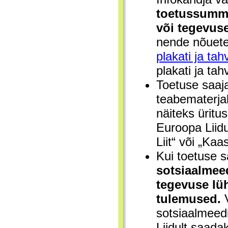
toetussumma 
või tegevuse
nende nõuete
plakati ja tah
plakati ja tah
Toetuse saaj
teabematerjal
näiteks ürit
Euroopa Liid
Liit“ või „Ka
Kui toetuse 
sotsiaalmeed
tegevuse lüh
tulemused.
V
sotsiaalmeedi
Liidult saada