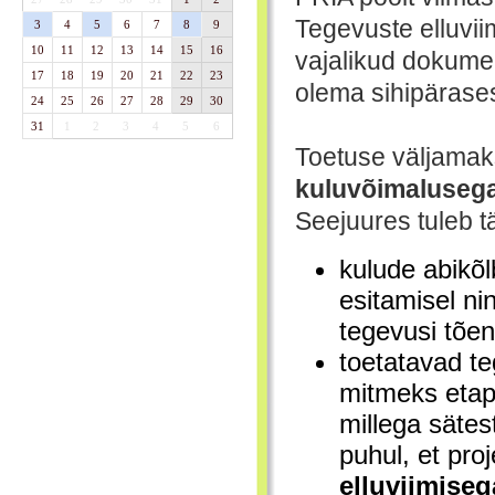
Tegevuste elluvii
3
4
5
6
7
8
9
10
11
12
13
14
15
16
vajalikud dokume
17
18
19
20
21
22
23
olema sihipärase
24
25
26
27
28
29
30
31
1
2
3
4
5
6
Toetuse väljamak
kuluvõimaluseg
Seejuures tuleb t
kulude abikõl
esitamisel nin
tegevusi tõen
toetatavad t
mitmeks etap
millega sätes
puhul, et pro
elluviimise