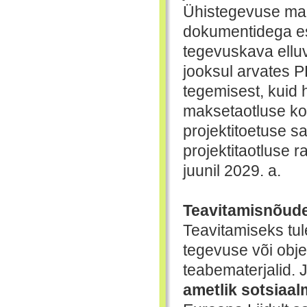
Ühistegevuse mak
dokumentidega esi
tegevuskava elluv
jooksul arvates P
tegemisest, kuid 
maksetaotluse ko
projektitoetuse s
projektitaotluse 
juunil 2029. a.
Teavitamisnõude
Teavitamiseks tul
tegevuse või obj
teabematerjalid. J
ametlik sotsiaal