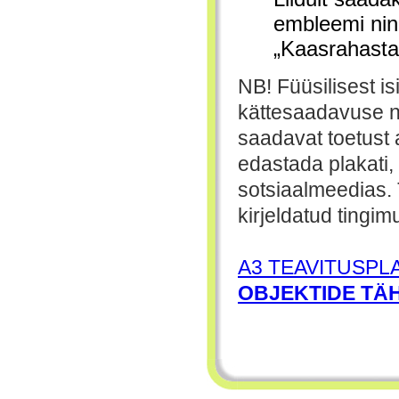
embleemi ning
„Kaasrahasta
NB! Füüsilisest i
kättesaadavuse ni
saadavat toetust 
edastada plakati, 
sotsiaalmeedias. 
kirjeldatud tingim
A3 TEAVITUSPLA
OBJEKTIDE TÄ