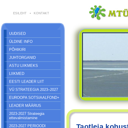
ESILEHT
•
KONTAKT
UUDISED
ÜLDINE INFO
PÕHIKIRI
JUHTORGANID
ASTU LIIKMEKS
LIIKMED
EESTI LEADER LIIT
VÜ STRATEEGIA 2023–2027
EUROOPA SOTSIAALFOND+
LEADER MÄÄRUS
2023-2027 Strateegia
ettevalmistamine
Taotleja kohus
2023-2027 PERIOODI