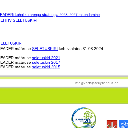
EADERi kohaliku arengu strateegia 2023–2027 rakendamine
KEHTIV SELETUSKIRI
SELETUSKIRI
LEADER määruse
SELETUSKIRI
kehtiv alates 31.08.2024
LEADER määruse
seletuskiri 2021
LEADER määruse
seletuskiri 2017
LEADER määruse
seletuskiri 2015
info@vortsjarveyhendus.ee