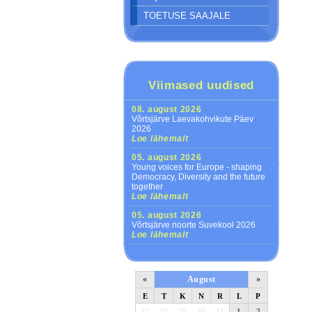
TOETUSE SAAJALE
Viimased uudised
08. august 2026
Võrtsjärve Laevakohvikute Päev
2026
Loe lähemalt
05. august 2026
Young voices for Europe - shaping
Democracy, Diversity and the future
together
Loe lähemalt
05. august 2026
Võrtsjärve noorte Suvekool 2026
Loe lähemalt
«
August
»
E
T
K
N
R
L
P
27
28
29
30
31
1
2