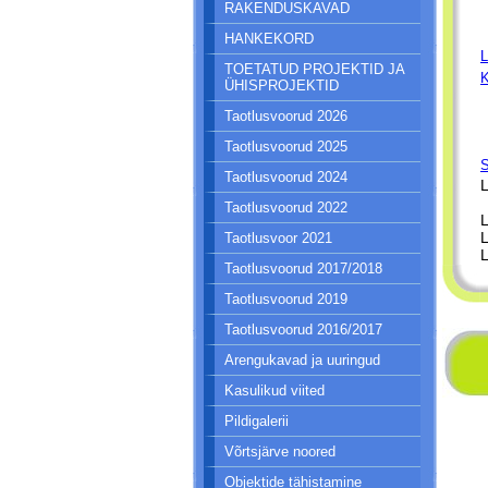
RAKENDUSKAVAD
HANKEKORD
L
TOETATUD PROJEKTID JA
ÜHISPROJEKTID
Taotlusvoorud 2026
Taotlusvoorud 2025
Taotlusvoorud 2024
Taotlusvoorud 2022
Taotlusvoor 2021
Taotlusvoorud 2017/2018
Taotlusvoorud 2019
Taotlusvoorud 2016/2017
Arengukavad ja uuringud
Kasulikud viited
Pildigalerii
Võrtsjärve noored
Objektide tähistamine