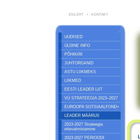
ESILEHT
•
KONTAKT
UUDISED
ÜLDINE INFO
PÕHIKIRI
JUHTORGANID
ASTU LIIKMEKS
LIIKMED
EESTI LEADER LIIT
VÜ STRATEEGIA 2023–2027
EUROOPA SOTSIAALFOND+
LEADER MÄÄRUS
2023-2027 Strateegia
ettevalmistamine
2023-2027 PERIOODI