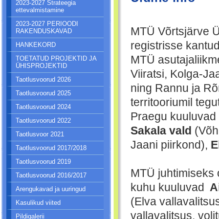
2023-2027 Strateegia
ettevalmistamine
2023-2027 PERIOODI
MTÜ Võrtsjärve Üh
RAKENDUSKAVAD
registrisse kantu
HANKEKORD
MTÜ asutajaliikm
TOETATUD PROJEKTID JA
ÜHISPROJEKTID
Viiratsi, Kolga-Ja
Taotlusvoorud 2026
ning Rannu ja Rõ
Taotlusvoorud 2025
territooriumil teg
Taotlusvoorud 2024
Praegu kuuluvad
Taotlusvoorud 2022
Sakala vald
(Võhm
Taotlusvoor 2021
Jaani piirkond),
E
Taotlusvoorud 2017/2018
Taotlusvoorud 2019
MTÜ juhtimiseks o
Taotlusvoorud 2016/2017
kuhu kuuluvad
A
Arengukavad ja uuringud
(Elva vallavalitsus
Kasulikud viited
vallavalitsus, voli
Pildigalerii