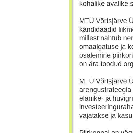
kohalike avalike s
MTÜ Võrtsjärve Üh
kandidaadid liikm
millest nähtub ne
omaalgatuse ja 
osalemine piirko
on ära toodud or
MTÜ Võrtsjärve Ü
arengustrateegia 
elanike- ja huvigr
investeeringuraha
vajatakse ja kasu 
Piirkonnal on vä