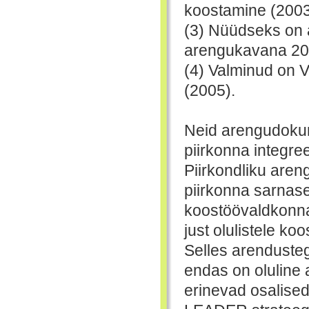
koostamine (2003
(3) Nüüdseks on 
arengukavana 20
(4) Valminud on V
(2005).
Neid arengudoku
piirkonna integre
Piirkondliku aren
piirkonna sarnase
koostöövaldkonna
just olulistele k
Selles arenduste
endas on oluline 
erinevad osalised