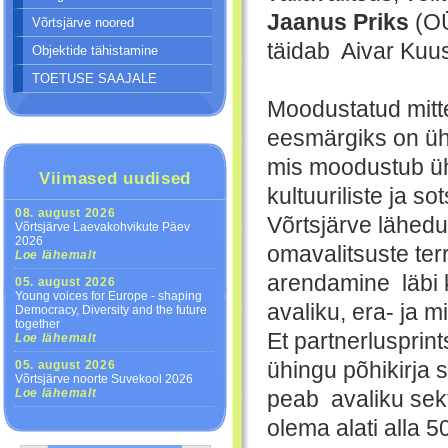
Jaanus
Priks
(OÜ
Võrtsjärve noored
täidab Aivar Kuu
Objektide tähistamine
TOETUSE SAAJALE
Moodustatud mitt
eesmärgiks on üh
mis moodustub üh
Viimased uudised
kultuuriliste ja s
08. august 2026
Võrtsjärve lähed
Võrtsjärve Laevakohvikute Päev
2026
omavalitsuste terr
Loe lähemalt
arendamine läbi ko
05. august 2026
Young voices for Europe - shaping
avaliku, era- ja m
Democracy, Diversity and the future
together
Et partnerlusprin
Loe lähemalt
05. august 2026
ühingu põhikirja s
Võrtsjärve noorte Suvekool 2026
Loe lähemalt
peab avaliku sekt
olema alati alla 5