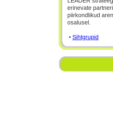
LEADER strateegia
erinevate partner
piirkondlikud ar
osalusel.
•
Sihtgrupid