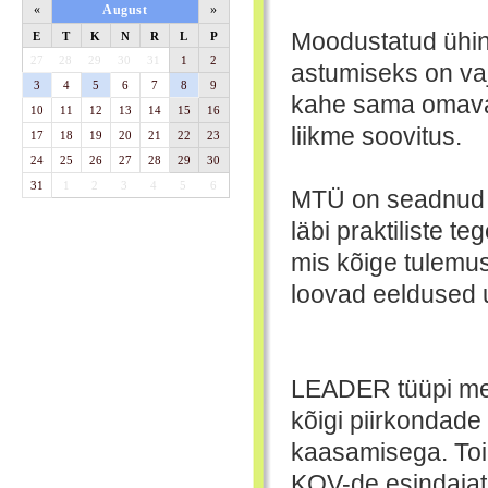
«
August
»
Moodustatud ühing
E
T
K
N
R
L
P
27
28
29
30
31
1
2
astumiseks on vaja
3
4
5
6
7
8
9
kahe sama omaval
10
11
12
13
14
15
16
liikme soovitus.
17
18
19
20
21
22
23
24
25
26
27
28
29
30
31
1
2
3
4
5
6
MTÜ on seadnud e
läbi praktiliste t
mis kõige tulemus
loovad eeldused 
LEADER tüüpi mee
kõigi piirkondade 
kaasamisega. Toi
KOV-de esindajate