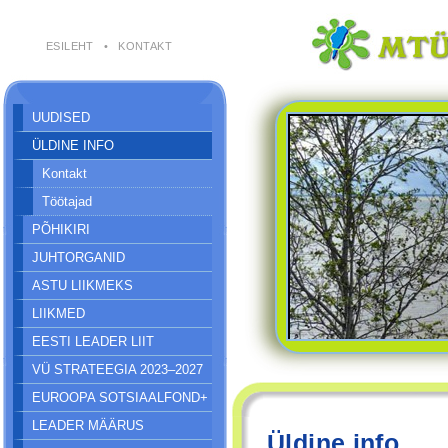
ESILEHT
•
KONTAKT
UUDISED
ÜLDINE INFO
Kontakt
Töötajad
PÕHIKIRI
JUHTORGANID
ASTU LIIKMEKS
LIIKMED
EESTI LEADER LIIT
VÜ STRATEEGIA 2023–2027
EUROOPA SOTSIAALFOND+
LEADER MÄÄRUS
Üldine info