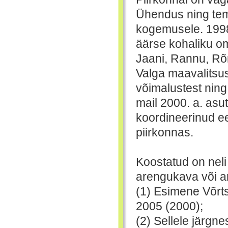
Ühendus ning tema
kogemusele. 1998.
äärse kohaliku oma
Jaani, Rannu, Rõn
Valga maavalitsus
võimalustest ning 
mail 2000. a. asut
koordineerinud ee
piirkonnas.
Koostatud on neli
arengukava või 
(1) Esimene Võrt
2005 (2000);
(2) Sellele järgn