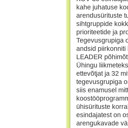
kahe juhatuse ko
arendusürituste t
sihtgruppide kok
prioriteetide ja 
Tegevusgrupiga on
andsid piirkonnit
LEADER põhimõtte
Ühingu liikmeteks
ettevõtjat ja 32 m
tegevusgrupiga on
siis enamusel mi
koostööprogrammid
ühisürituste korr
esindajatest on o
arengukavade välj