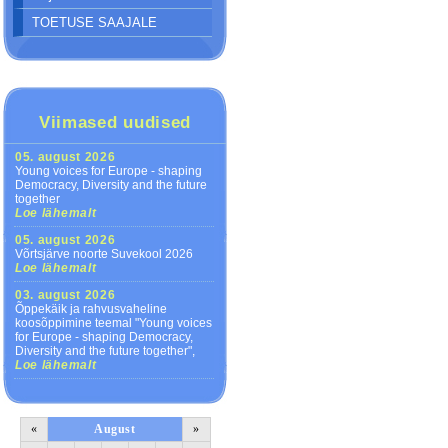
TOETUSE SAAJALE
Viimased uudised
05. august 2026
Young voices for Europe - shaping
Democracy, Diversity and the future
together
Loe lähemalt
05. august 2026
Võrtsjärve noorte Suvekool 2026
Loe lähemalt
03. august 2026
Õppekäik ja rahvusvaheline
koosõppimine teemal "Young voices
for Europe - shaping Democracy,
Diversity and the future together",
Loe lähemalt
«
August
»