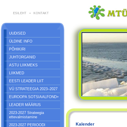
ESILEHT
•
KONTAKT
UUDISED
ÜLDINE INFO
PÕHIKIRI
JUHTORGANID
ASTU LIIKMEKS
LIIKMED
EESTI LEADER LIIT
VÜ STRATEEGIA 2023–2027
EUROOPA SOTSIAALFOND+
LEADER MÄÄRUS
2023-2027 Strateegia
ettevalmistamine
Kalender
2023-2027 PERIOODI