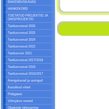
RAKENDUSKAVAD
HANKEKORD
TOETATUD PROJEKTID JA
ÜHISPROJEKTID
Taotlusvoorud 2026
Taotlusvoorud 2025
Taotlusvoorud 2024
Taotlusvoorud 2022
Taotlusvoor 2021
Taotlusvoorud 2017/2018
Taotlusvoorud 2019
Taotlusvoorud 2016/2017
Arengukavad ja uuringud
Kasulikud viited
Pildigalerii
Võrtsjärve noored
Objektide tähistamine