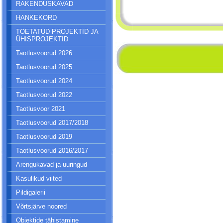
RAKENDUSKAVAD
HANKEKORD
TOETATUD PROJEKTID JA
ÜHISPROJEKTID
Taotlusvoorud 2026
Taotlusvoorud 2025
Taotlusvoorud 2024
Taotlusvoorud 2022
Taotlusvoor 2021
Taotlusvoorud 2017/2018
Taotlusvoorud 2019
Taotlusvoorud 2016/2017
Arengukavad ja uuringud
Kasulikud viited
Pildigalerii
Võrtsjärve noored
Objektide tähistamine