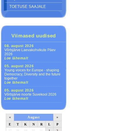
TOETUSE SAAJALE
Viimased uudised
08. august 2026
Võrtsjärve Laevakohvikute Päev
2026
Loe lähemalt
05. august 2026
Young voices for Europe - shaping
Democracy, Diversity and the future
together
Loe lähemalt
05. august 2026
Võrtsjärve noorte Suvekool 2026
Loe lähemalt
«
August
»
E
T
K
N
R
L
P
27
28
29
30
31
1
2