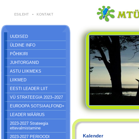
ESILEHT
•
KONTAKT
UUDISED
ÜLDINE INFO
PÕHIKIRI
JUHTORGANID
ASTU LIIKMEKS
LIIKMED
EESTI LEADER LIIT
VÜ STRATEEGIA 2023–2027
EUROOPA SOTSIAALFOND+
LEADER MÄÄRUS
2023-2027 Strateegia
ettevalmistamine
Kalender
2023-2027 PERIOODI