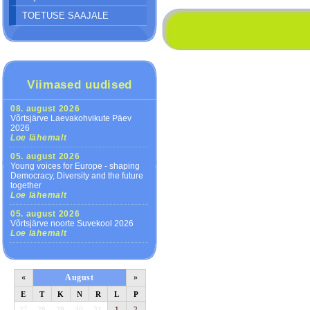
TOETUSE SAAJALE
Viimased uudised
08. august 2026
Võrtsjärve Laevakohvikute Päev
2026
Loe lähemalt
05. august 2026
Young voices for Europe - shaping
Democracy, Diversity and the future
together
Loe lähemalt
05. august 2026
Võrtsjärve noorte Suvekool 2026
Loe lähemalt
«
August
»
E
T
K
N
R
L
P
27
28
29
30
31
1
2