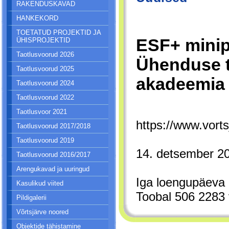
RAKENDUSKAVAD
HANKEKORD
TOETATUD PROJEKTID JA
ESF+ minip
ÜHISPROJEKTID
Taotlusvoorud 2026
Ühenduse t
Taotlusvoorud 2025
akadeemia 
Taotlusvoorud 2024
Taotlusvoorud 2022
Taotlusvoor 2021
https://www.vor
Taotlusvoorud 2017/2018
Taotlusvoorud 2019
14. detsember 2
Taotlusvoorud 2016/2017
Arengukavad ja uuringud
Iga loengupäeva a
Kasulikud viited
Toobal 506 2283 v
Pildigalerii
Võrtsjärve noored
Objektide tähistamine