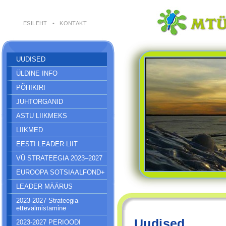
ESILEHT
•
KONTAKT
UUDISED
ÜLDINE INFO
PÕHIKIRI
JUHTORGANID
ASTU LIIKMEKS
LIIKMED
EESTI LEADER LIIT
VÜ STRATEEGIA 2023–2027
EUROOPA SOTSIAALFOND+
LEADER MÄÄRUS
2023-2027 Strateegia
ettevalmistamine
Uudised
2023-2027 PERIOODI