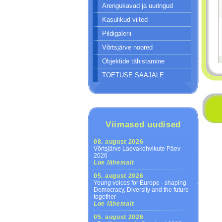
Arengukavad ja uuringud
Kasulikud viited
Pildigalerii
Võrtsjärve noored
Objektide tähistamine
TOETUSE SAAJALE
Viimased uudised
08. august 2026
Võrtsjärve Laevakohvikute Päev
2026
Loe lähemalt
05. august 2026
Young voices for Europe - shaping
Democracy, Diversity and the future
together
Loe lähemalt
05. august 2026