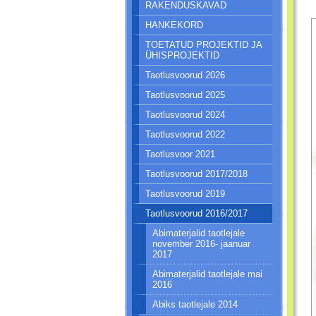
RAKENDUSKAVAD
HANKEKORD
TOETATUD PROJEKTID JA
ÜHISPROJEKTID
Taotlusvoorud 2026
Taotlusvoorud 2025
Taotlusvoorud 2024
Taotlusvoorud 2022
Taotlusvoor 2021
Taotlusvoorud 2017/2018
Taotlusvoorud 2019
Taotlusvoorud 2016/2017
Abimaterjalid taotlejale
november 2016- jaanuar
2017
Abimaterjalid taotlejale mai
2016
Abiks taotlejale 2014