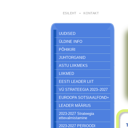
ESILEHT
•
KONTAKT
UUDISED
ÜLDINE INFO
PÕHIKIRI
JUHTORGANID
ASTU LIIKMEKS
LIIKMED
EESTI LEADER LIIT
VÜ STRATEEGIA 2023–2027
EUROOPA SOTSIAALFOND+
LEADER MÄÄRUS
2023-2027 Strateegia
ettevalmistamine
2023-2027 PERIOODI