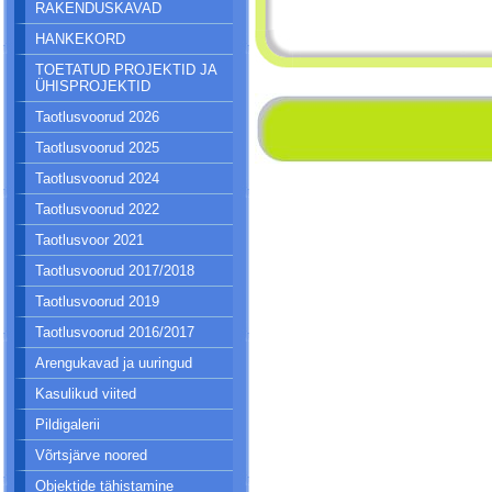
RAKENDUSKAVAD
HANKEKORD
TOETATUD PROJEKTID JA
ÜHISPROJEKTID
Taotlusvoorud 2026
Taotlusvoorud 2025
Taotlusvoorud 2024
Taotlusvoorud 2022
Taotlusvoor 2021
Taotlusvoorud 2017/2018
Taotlusvoorud 2019
Taotlusvoorud 2016/2017
Arengukavad ja uuringud
Kasulikud viited
Pildigalerii
Võrtsjärve noored
Objektide tähistamine