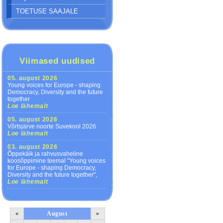
TOETUSE SAAJALE
Viimased uudised
05. august 2026
Young voices for Europe - shaping
Democracy, Diversity and the future
together
Loe lähemalt
05. august 2026
Võrtsjärve noorte Suvekool 2026
Loe lähemalt
03. august 2026
Õppekäik ja rahvusvaheline
koosõppimine teemal "Young voices
for Europe - shaping Democracy,
Diversity and the future together",
Loe lähemalt
«
August
»