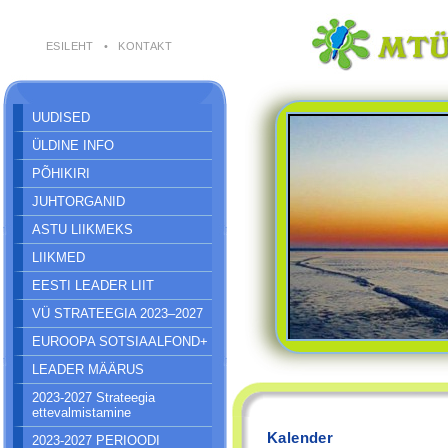
ESILEHT
•
KONTAKT
UUDISED
ÜLDINE INFO
PÕHIKIRI
JUHTORGANID
ASTU LIIKMEKS
LIIKMED
EESTI LEADER LIIT
VÜ STRATEEGIA 2023–2027
EUROOPA SOTSIAALFOND+
LEADER MÄÄRUS
2023-2027 Strateegia
ettevalmistamine
Kalender
2023-2027 PERIOODI