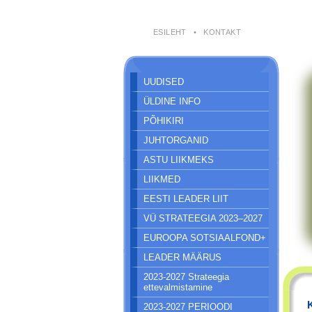
ESILEHT
•
KONTAKT
UUDISED
ÜLDINE INFO
PÕHIKIRI
JUHTORGANID
ASTU LIIKMEKS
LIIKMED
EESTI LEADER LIIT
VÜ STRATEEGIA 2023–2027
EUROOPA SOTSIAALFOND+
LEADER MÄÄRUS
2023-2027 Strateegia
ettevalmistamine
2023-2027 PERIOODI