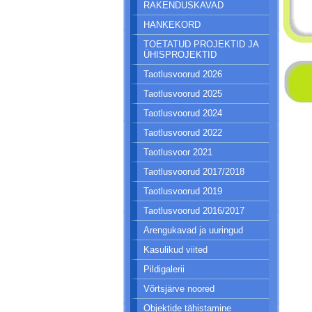
RAKENDUSKAVAD
HANKEKORD
TOETATUD PROJEKTID JA
ÜHISPROJEKTID
Taotlusvoorud 2026
Taotlusvoorud 2025
Taotlusvoorud 2024
Taotlusvoorud 2022
Taotlusvoor 2021
Taotlusvoorud 2017/2018
Taotlusvoorud 2019
Taotlusvoorud 2016/2017
Arengukavad ja uuringud
Kasulikud viited
Pildigalerii
Võrtsjärve noored
Objektide tähistamine