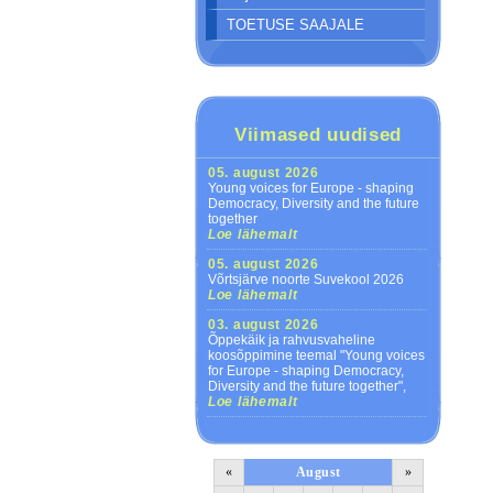
TOETUSE SAAJALE
Viimased uudised
05. august 2026
Young voices for Europe - shaping
Democracy, Diversity and the future
together
Loe lähemalt
05. august 2026
Võrtsjärve noorte Suvekool 2026
Loe lähemalt
03. august 2026
Õppekäik ja rahvusvaheline
koosõppimine teemal "Young voices
for Europe - shaping Democracy,
Diversity and the future together",
Loe lähemalt
«
August
»