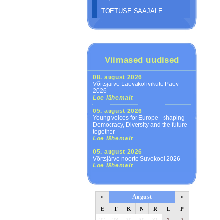
TOETUSE SAAJALE
Viimased uudised
08. august 2026
Võrtsjärve Laevakohvikute Päev
2026
Loe lähemalt
05. august 2026
Young voices for Europe - shaping
Democracy, Diversity and the future
together
Loe lähemalt
05. august 2026
Võrtsjärve noorte Suvekool 2026
Loe lähemalt
«
August
»
E
T
K
N
R
L
P
27
28
29
30
31
1
2