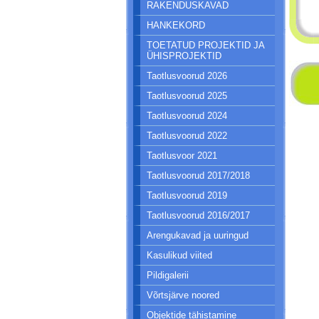
RAKENDUSKAVAD
HANKEKORD
TOETATUD PROJEKTID JA
ÜHISPROJEKTID
Taotlusvoorud 2026
Taotlusvoorud 2025
Taotlusvoorud 2024
Taotlusvoorud 2022
Taotlusvoor 2021
Taotlusvoorud 2017/2018
Taotlusvoorud 2019
Taotlusvoorud 2016/2017
Arengukavad ja uuringud
Kasulikud viited
Pildigalerii
Võrtsjärve noored
Objektide tähistamine