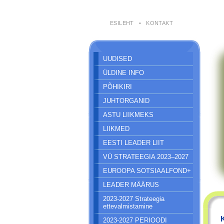
ESILEHT
•
KONTAKT
UUDISED
ÜLDINE INFO
PÕHIKIRI
JUHTORGANID
ASTU LIIKMEKS
LIIKMED
EESTI LEADER LIIT
VÜ STRATEEGIA 2023–2027
EUROOPA SOTSIAALFOND+
LEADER MÄÄRUS
2023-2027 Strateegia
ettevalmistamine
2023-2027 PERIOODI