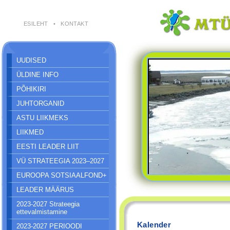
ESILEHT
•
KONTAKT
UUDISED
ÜLDINE INFO
PÕHIKIRI
JUHTORGANID
ASTU LIIKMEKS
LIIKMED
EESTI LEADER LIIT
VÜ STRATEEGIA 2023–2027
EUROOPA SOTSIAALFOND+
LEADER MÄÄRUS
2023-2027 Strateegia
ettevalmistamine
Kalender
2023-2027 PERIOODI