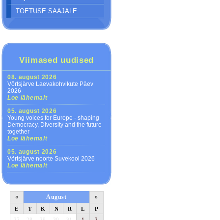
TOETUSE SAAJALE
Viimased uudised
08. august 2026
Võrtsjärve Laevakohvikute Päev
2026
Loe lähemalt
05. august 2026
Young voices for Europe - shaping
Democracy, Diversity and the future
together
Loe lähemalt
05. august 2026
Võrtsjärve noorte Suvekool 2026
Loe lähemalt
«
August
»
E
T
K
N
R
L
P
27
28
29
30
31
1
2