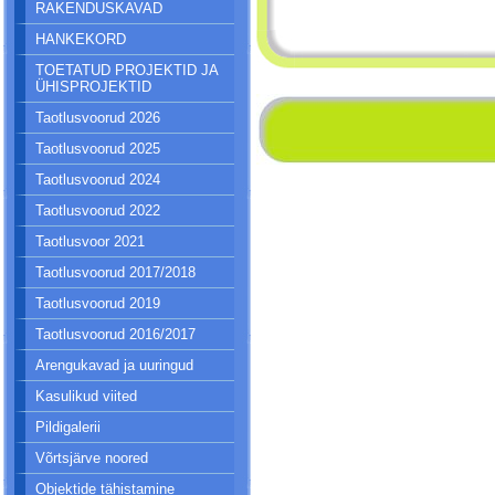
RAKENDUSKAVAD
HANKEKORD
TOETATUD PROJEKTID JA
ÜHISPROJEKTID
Taotlusvoorud 2026
Taotlusvoorud 2025
Taotlusvoorud 2024
Taotlusvoorud 2022
Taotlusvoor 2021
Taotlusvoorud 2017/2018
Taotlusvoorud 2019
Taotlusvoorud 2016/2017
Arengukavad ja uuringud
Kasulikud viited
Pildigalerii
Võrtsjärve noored
Objektide tähistamine