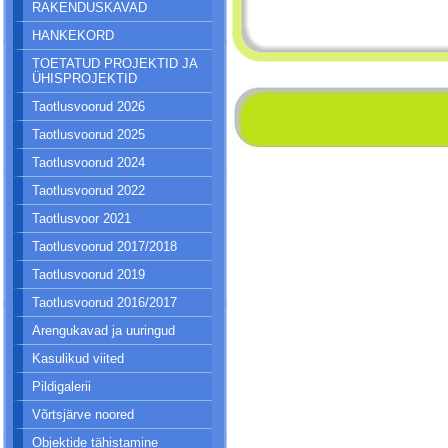
RAKENDUSKAVAD
HANKEKORD
TOETATUD PROJEKTID JA
ÜHISPROJEKTID
Taotlusvoorud 2026
Taotlusvoorud 2025
Taotlusvoorud 2024
Taotlusvoorud 2022
Taotlusvoor 2021
Taotlusvoorud 2017/2018
Taotlusvoorud 2019
Taotlusvoorud 2016/2017
Arengukavad ja uuringud
Kasulikud viited
Pildigalerii
Võrtsjärve noored
Objektide tähistamine