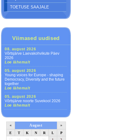
TOETUSE SAAJALE
Viimased uudised
08. august 2026
Võrtsjärve Laevakohvikute Päev
2026
Loe lähemalt
05. august 2026
Young voices for Europe - shaping
Democracy, Diversity and the future
together
Loe lähemalt
05. august 2026
Võrtsjärve noorte Suvekool 2026
Loe lähemalt
«
August
»
E
T
K
N
R
L
P
27
28
29
30
31
1
2