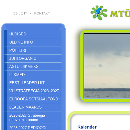
ESILEHT
•
KONTAKT
UUDISED
ÜLDINE INFO
PÕHIKIRI
JUHTORGANID
ASTU LIIKMEKS
LIIKMED
EESTI LEADER LIIT
VÜ STRATEEGIA 2023–2027
EUROOPA SOTSIAALFOND+
LEADER MÄÄRUS
2023-2027 Strateegia
ettevalmistamine
Kalender
2023-2027 PERIOODI