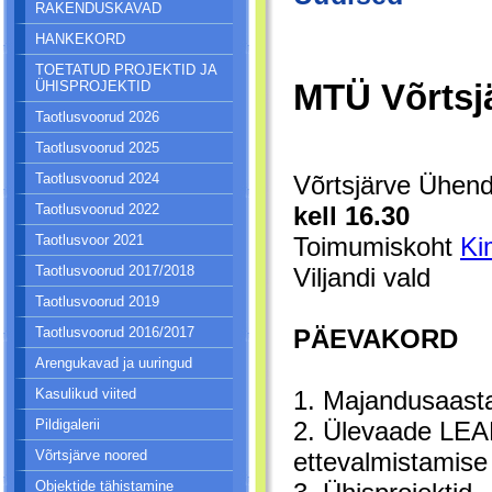
RAKENDUSKAVAD
HANKEKORD
TOETATUD PROJEKTID JA
MTÜ Võrtsj
ÜHISPROJEKTID
Taotlusvoorud 2026
Taotlusvoorud 2025
Võrtsjärve Ühen
Taotlusvoorud 2024
kell 16.30
Taotlusvoorud 2022
Toimumiskoht
Ki
Taotlusvoor 2021
Viljandi vald
Taotlusvoorud 2017/2018
Taotlusvoorud 2019
PÄEVAKORD
Taotlusvoorud 2016/2017
Arengukavad ja uuringud
1. Majandusaasta
Kasulikud viited
2. Ülevaade LEA
Pildigalerii
ettevalmistamise
Võrtsjärve noored
Objektide tähistamine