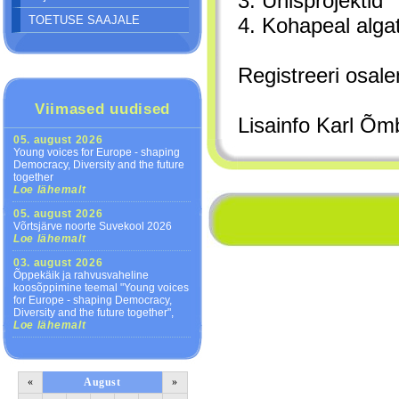
3. Ühisprojektid
4. Kohapeal alga
TOETUSE SAAJALE
Registreeri osa
Viimased uudised
Lisainfo Karl Õm
05. august 2026
Young voices for Europe - shaping
Democracy, Diversity and the future
together
Loe lähemalt
05. august 2026
Võrtsjärve noorte Suvekool 2026
Loe lähemalt
03. august 2026
Õppekäik ja rahvusvaheline
koosõppimine teemal "Young voices
for Europe - shaping Democracy,
Diversity and the future together",
Loe lähemalt
«
August
»