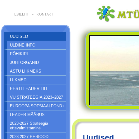
ESILEHT
•
KONTAKT
UUDISED
ÜLDINE INFO
PÕHIKIRI
JUHTORGANID
ASTU LIIKMEKS
LIIKMED
EESTI LEADER LIIT
VÜ STRATEEGIA 2023–2027
EUROOPA SOTSIAALFOND+
LEADER MÄÄRUS
2023-2027 Strateegia
ettevalmistamine
Uudised
2023-2027 PERIOODI