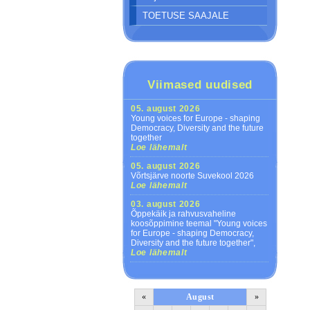
TOETUSE SAAJALE
Viimased uudised
05. august 2026
Young voices for Europe - shaping
Democracy, Diversity and the future
together
Loe lähemalt
05. august 2026
Võrtsjärve noorte Suvekool 2026
Loe lähemalt
03. august 2026
Õppekäik ja rahvusvaheline
koosõppimine teemal "Young voices
for Europe - shaping Democracy,
Diversity and the future together",
Loe lähemalt
«
August
»