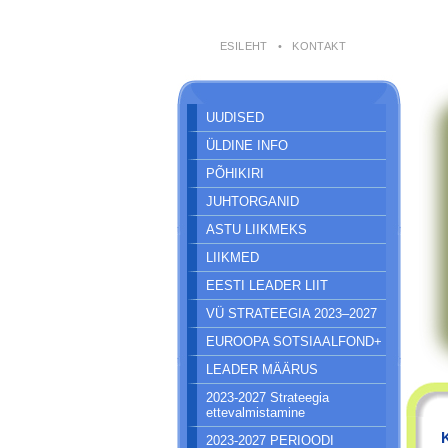
ESILEHT
•
KONTAKT
UUDISED
ÜLDINE INFO
PÕHIKIRI
JUHTORGANID
ASTU LIIKMEKS
LIIKMED
EESTI LEADER LIIT
VÜ STRATEEGIA 2023–2027
EUROOPA SOTSIAALFOND+
LEADER MÄÄRUS
2023-2027 Strateegia
ettevalmistamine
2023-2027 PERIOODI