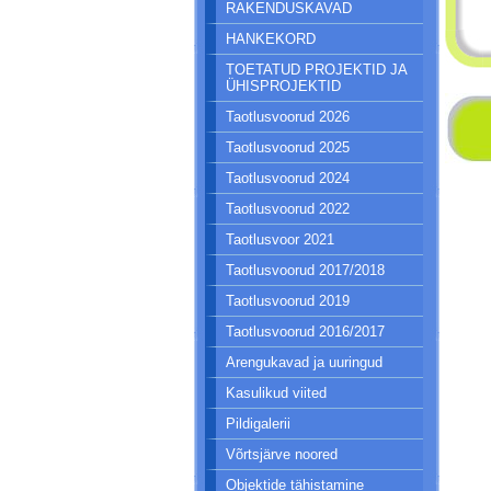
RAKENDUSKAVAD
HANKEKORD
TOETATUD PROJEKTID JA
ÜHISPROJEKTID
Taotlusvoorud 2026
Taotlusvoorud 2025
Taotlusvoorud 2024
Taotlusvoorud 2022
Taotlusvoor 2021
Taotlusvoorud 2017/2018
Taotlusvoorud 2019
Taotlusvoorud 2016/2017
Arengukavad ja uuringud
Kasulikud viited
Pildigalerii
Võrtsjärve noored
Objektide tähistamine