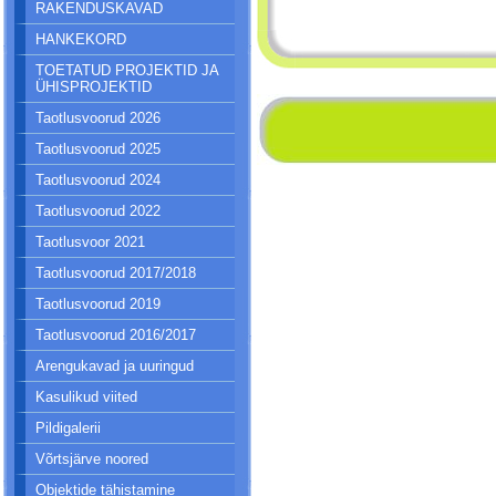
RAKENDUSKAVAD
HANKEKORD
TOETATUD PROJEKTID JA
ÜHISPROJEKTID
Taotlusvoorud 2026
Taotlusvoorud 2025
Taotlusvoorud 2024
Taotlusvoorud 2022
Taotlusvoor 2021
Taotlusvoorud 2017/2018
Taotlusvoorud 2019
Taotlusvoorud 2016/2017
Arengukavad ja uuringud
Kasulikud viited
Pildigalerii
Võrtsjärve noored
Objektide tähistamine