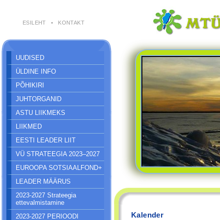
ESILEHT
•
KONTAKT
UUDISED
ÜLDINE INFO
PÕHIKIRI
JUHTORGANID
ASTU LIIKMEKS
LIIKMED
EESTI LEADER LIIT
VÜ STRATEEGIA 2023–2027
EUROOPA SOTSIAALFOND+
LEADER MÄÄRUS
2023-2027 Strateegia
ettevalmistamine
Kalender
2023-2027 PERIOODI