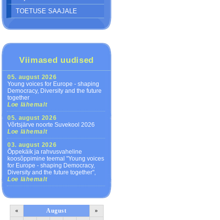
TOETUSE SAAJALE
Viimased uudised
05. august 2026
Young voices for Europe - shaping
Democracy, Diversity and the future
together
Loe lähemalt
05. august 2026
Võrtsjärve noorte Suvekool 2026
Loe lähemalt
03. august 2026
Õppekäik ja rahvusvaheline
koosõppimine teemal "Young voices
for Europe - shaping Democracy,
Diversity and the future together",
Loe lähemalt
«
August
»