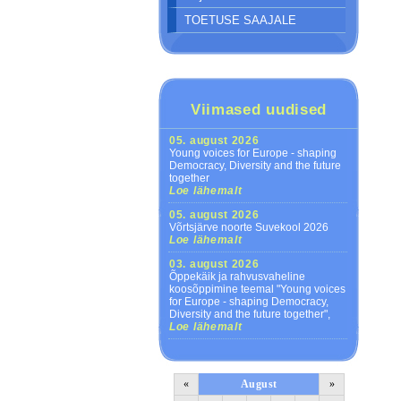
TOETUSE SAAJALE
Viimased uudised
05. august 2026
Young voices for Europe - shaping
Democracy, Diversity and the future
together
Loe lähemalt
05. august 2026
Võrtsjärve noorte Suvekool 2026
Loe lähemalt
03. august 2026
Õppekäik ja rahvusvaheline
koosõppimine teemal "Young voices
for Europe - shaping Democracy,
Diversity and the future together",
Loe lähemalt
«
August
»