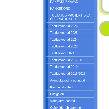
RAKENDUSKAVAD
HANKEKORD
TOETATUD PROJEKTID JA
ÜHISPROJEKTID
Taotlusvoorud 2026
Taotlusvoorud 2025
Taotlusvoorud 2024
Taotlusvoorud 2022
Taotlusvoor 2021
Taotlusvoorud 2017/2018
Taotlusvoorud 2019
Taotlusvoorud 2016/2017
Arengukavad ja uuringud
Kasulikud viited
Pildigalerii
Võrtsjärve noored
Objektide tähistamine