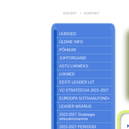
ESILEHT
•
KONTAKT
UUDISED
ÜLDINE INFO
PÕHIKIRI
JUHTORGANID
ASTU LIIKMEKS
LIIKMED
EESTI LEADER LIIT
VÜ STRATEEGIA 2023–2027
EUROOPA SOTSIAALFOND+
LEADER MÄÄRUS
2023-2027 Strateegia
ettevalmistamine
2023-2027 PERIOODI