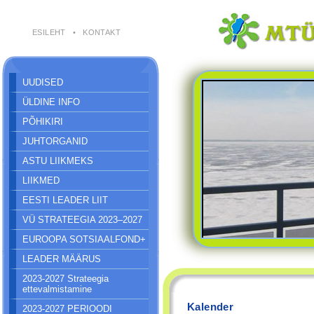
ESILEHT
•
KONTAKT
UUDISED
ÜLDINE INFO
PÕHIKIRI
JUHTORGANID
ASTU LIIKMEKS
LIIKMED
EESTI LEADER LIIT
VÜ STRATEEGIA 2023–2027
EUROOPA SOTSIAALFOND+
LEADER MÄÄRUS
2023-2027 Strateegia
ettevalmistamine
Kalender
2023-2027 PERIOODI