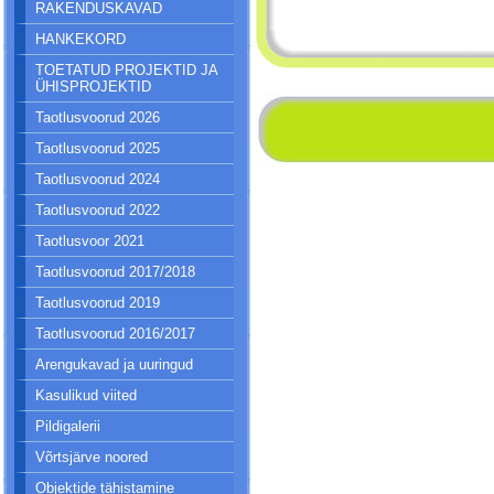
RAKENDUSKAVAD
HANKEKORD
TOETATUD PROJEKTID JA
ÜHISPROJEKTID
Taotlusvoorud 2026
Taotlusvoorud 2025
Taotlusvoorud 2024
Taotlusvoorud 2022
Taotlusvoor 2021
Taotlusvoorud 2017/2018
Taotlusvoorud 2019
Taotlusvoorud 2016/2017
Arengukavad ja uuringud
Kasulikud viited
Pildigalerii
Võrtsjärve noored
Objektide tähistamine