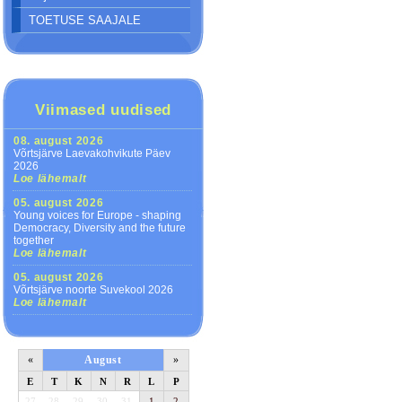
TOETUSE SAAJALE
Viimased uudised
08. august 2026
Võrtsjärve Laevakohvikute Päev
2026
Loe lähemalt
05. august 2026
Young voices for Europe - shaping
Democracy, Diversity and the future
together
Loe lähemalt
05. august 2026
Võrtsjärve noorte Suvekool 2026
Loe lähemalt
«
August
»
E
T
K
N
R
L
P
27
28
29
30
31
1
2