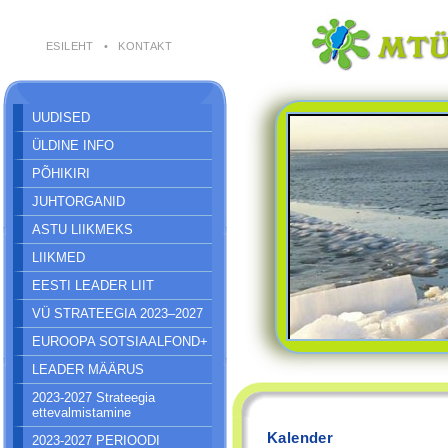
ESILEHT
•
KONTAKT
UUDISED
ÜLDINE INFO
PÕHIKIRI
JUHTORGANID
ASTU LIIKMEKS
LIIKMED
EESTI LEADER LIIT
VÜ STRATEEGIA 2023–2027
EUROOPA SOTSIAALFOND+
LEADER MÄÄRUS
2023-2027 Strateegia
ettevalmistamine
Kalender
2023-2027 PERIOODI