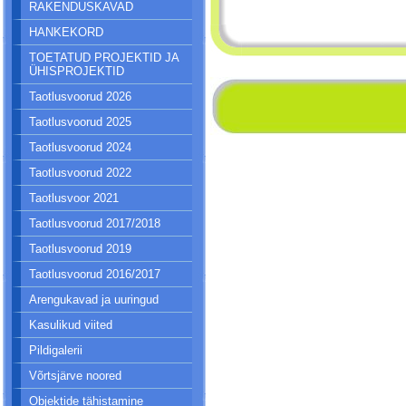
RAKENDUSKAVAD
HANKEKORD
TOETATUD PROJEKTID JA
ÜHISPROJEKTID
Taotlusvoorud 2026
Taotlusvoorud 2025
Taotlusvoorud 2024
Taotlusvoorud 2022
Taotlusvoor 2021
Taotlusvoorud 2017/2018
Taotlusvoorud 2019
Taotlusvoorud 2016/2017
Arengukavad ja uuringud
Kasulikud viited
Pildigalerii
Võrtsjärve noored
Objektide tähistamine