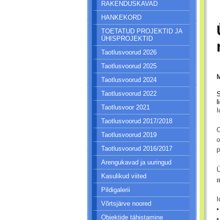
RAKENDUSKAVAD
HANKEKORD
TOETATUD PROJEKTID JA
ÜHISPROJEKTID
Taotlusvoorud 2026
Taotlusvoorud 2025
M
Taotlusvoorud 2024
S
Taotlusvoorud 2022
l
Taotlusvoor 2021
I
Taotlusvoorud 2017/2018
O
Taotlusvoorud 2019
o
Taotlusvoorud 2016/2017
p
Arengukavad ja uuringud
Ü
Kasulikud viited
m
Pildigalerii
I
Võrtsjärve noored
•
Objektide tähistamine
•