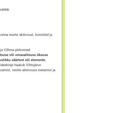
saldab
konna noorte aktiivsust, koostööd ja
 ja Võhma piirkonnad.
itsuse või omavalitsuse üksuse
slikku väärtust või elemente.
deekorje haakub Võrtsjärve
amist, noorte aktiivsuse toetamist ja