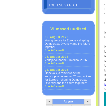
•
TOETUSE SAAJALE
•
•
O
Viimased uudised
I
k
05. august 2026
Young voices for Europe - shaping
Democracy, Diversity and the future
N
together
Loe lähemalt
L
k
05. august 2026
Võrtsjärve noorte Suvekool 2026
M
Loe lähemalt
Ü
03. august 2026
k
Õppekäik ja rahvusvaheline
K
koosõppimine teemal "Young voices
J
for Europe - shaping Democracy,
Diversity and the future together",
j
Loe lähemalt
«
August
»