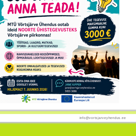
info@vortsjarveyhendus.ee