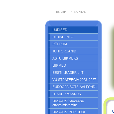
ESILEHT
•
KONTAKT
UUDISED
ÜLDINE INFO
PÕHIKIRI
JUHTORGANID
ASTU LIIKMEKS
LIIKMED
EESTI LEADER LIIT
VÜ STRATEEGIA 2023–2027
EUROOPA SOTSIAALFOND+
LEADER MÄÄRUS
2023-2027 Strateegia
ettevalmistamine
2023-2027 PERIOODI