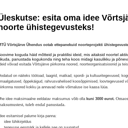
Üleskutse: esita oma idee Võrtsj
noorte ühistegevusteks!
TÜ Võrtsjärve Ühendus ootab ettepanekuid noorteprojekti ühistegevuste
oovime koguda häid mõtteid ja praktilisi ideid, mis aitaksid noortel akti
iikuda, panustada kogukonda ning teha koos midagi kasulikku ja põneva
deid võivad esitada Võrtsjärve piirkonna noored, noorteorganisatsioonid ja te
odatud on näiteks töötoad, laagrid, matkad, spordi- ja kultuuritegevused, ko
maalgatused, õppekäigud, rahvusvahelised koosõppimised, loovtegevused võ
iirkonna noored kokku ja annavad neile võimaluse ise kaasa lüüa.
Omaos
he idee maksimaalne eeldatav maksumus võib olla
kuni 3000 eurot.
aksumustest, tuleb endal panustada.
dee esitamisel palume kirja panna:
 idee lühikirjeldus
 tegevuse eesmärk ja kellele see on suunatud