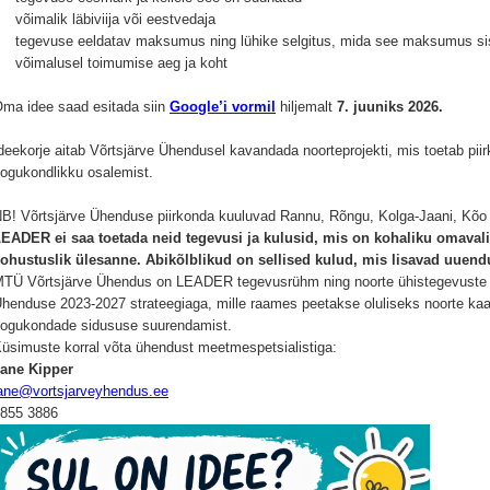
 võimalik läbiviija või eestvedaja
 tegevuse eeldatav maksumus ning lühike selgitus, mida see maksumus si
 võimalusel toimumise aeg ja koht
ma idee saad esitada siin
Google’i vormil
hiljemalt
7. juuniks 2026.
deekorje aitab Võrtsjärve Ühendusel kavandada noorteprojekti, mis toetab piir
ogukondlikku osalemist.
B! Võrtsjärve Ühenduse piirkonda kuuluvad Rannu, Rõngu, Kolga-Jaani, Kõo
EADER ei saa toetada neid tegevusi ja kulusid, mis on kohaliku omaval
ohustuslik ülesanne. Abikõlblikud on sellised kulud, mis lisavad uuendu
TÜ Võrtsjärve Ühendus on LEADER tegevusrühm ning noorte ühistegevuste i
henduse 2023-2027 strateegiaga, mille raames peetakse oluliseks noorte kaas
ogukondade sidususe suurendamist.
üsimuste korral võta ühendust meetmespetsialistiga:
ane Kipper
ane@vortsjarveyhendus.ee
5855 3886