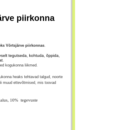
ärve piirkonna
ks Võrtsjärve piirkonnas
.
ivselt tegutseda, kohtuda, õppida,
t.
ised kogukonna liikmed.
gukonna heaks tehtavad talgud, noorte
i muud ettevõtmised, mis toovad
alus, 10% tegevuste