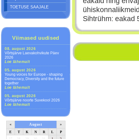
eakaid ning eriva
TOETUSE SAAJALE
ühiskonnaliikmeid
Sihtrühm: eakad 
Viimased uudised
08. august 2026
Võrtsjärve Laevakohvikute Päev
2026
Loe lähemalt
05. august 2026
Young voices for Europe - shaping
Democracy, Diversity and the future
together
Loe lähemalt
05. august 2026
Võrtsjärve noorte Suvekool 2026
Loe lähemalt
«
August
»
E
T
K
N
R
L
P
27
28
29
30
31
1
2