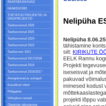
RAKENDUSKAVAD
HANKEKORD
TOETATUD PROJEKTID JA
Nelipüha 
ÜHISPROJEKTID
Taotlusvoorud 2026
Taotlusvoorud 2025
Nelipüha 8.06.25
Taotlusvoorud 2024
tähistamine konts
Taotlusvoorud 2022
siit:
KIRIKUTE ÖÖ 
Taotlusvoor 2021
EELK Rannu kog
Taotlusvoorud 2017/2018
Projekti tegevuse
Taotlusvoorud 2019
iseseisvat ja mõt
Taotlusvoorud 2016/2017
pakuvad võimalus
Arengukavad ja uuringud
inimesed kodust v
Kasulikud viited
Pildigalerii
mõttekaaslastega
Võrtsjärve noored
projekti lõppu va
Objektide tähistamine