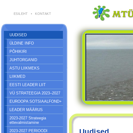
ESILEHT
•
KONTAKT
UUDISED
ÜLDINE INFO
PÕHIKIRI
JUHTORGANID
ASTU LIIKMEKS
LIIKMED
EESTI LEADER LIIT
VÜ STRATEEGIA 2023–2027
EUROOPA SOTSIAALFOND+
LEADER MÄÄRUS
2023-2027 Strateegia
ettevalmistamine
Uudised
2023-2027 PERIOODI