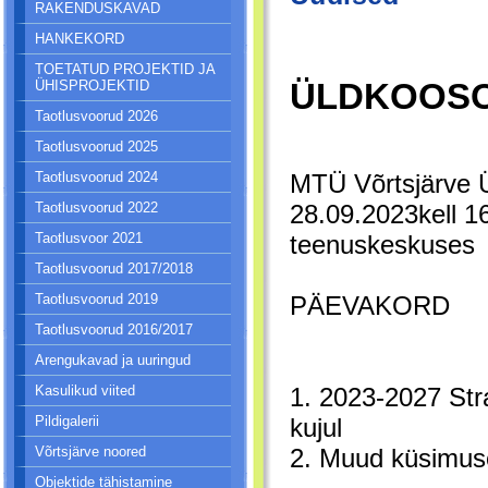
RAKENDUSKAVAD
HANKEKORD
TOETATUD PROJEKTID JA
ÜLDKOOS
ÜHISPROJEKTID
Taotlusvoorud 2026
Taotlusvoorud 2025
MTÜ Võrtsjärv
Taotlusvoorud 2024
28.09.2023kell 1
Taotlusvoorud 2022
teenuskeskuses
Taotlusvoor 2021
Taotlusvoorud 2017/2018
PÄEVAKORD
Taotlusvoorud 2019
Taotlusvoorud 2016/2017
Arengukavad ja uuringud
1. 2023-2027 Str
Kasulikud viited
kujul
Pildigalerii
2. Muud küsimus
Võrtsjärve noored
Objektide tähistamine