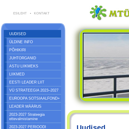
ESILEHT
•
KONTAKT
UUDISED
ÜLDINE INFO
PÕHIKIRI
JUHTORGANID
ASTU LIIKMEKS
LIIKMED
EESTI LEADER LIIT
VÜ STRATEEGIA 2023–2027
EUROOPA SOTSIAALFOND+
LEADER MÄÄRUS
2023-2027 Strateegia
ettevalmistamine
Uudised
2023-2027 PERIOODI