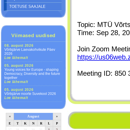
TOETUSE SAAJALE
Topic: MTÜ Võrt
Time: Sep 28, 20
Viimased uudised
08. august 2026
Join Zoom Meeti
Võrtsjärve Laevakohvikute Päev
2026
https://us06web
Loe lähemalt
05. august 2026
Young voices for Europe - shaping
Meeting ID: 850
Democracy, Diversity and the future
together
Loe lähemalt
05. august 2026
Võrtsjärve noorte Suvekool 2026
Loe lähemalt
«
August
»
E
T
K
N
R
L
P
27
28
29
30
31
1
2