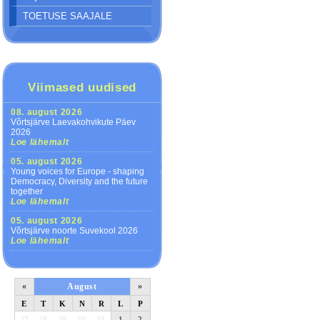
TOETUSE SAAJALE
Viimased uudised
08. august 2026
Võrtsjärve Laevakohvikute Päev
2026
Loe lähemalt
05. august 2026
Young voices for Europe - shaping
Democracy, Diversity and the future
together
Loe lähemalt
05. august 2026
Võrtsjärve noorte Suvekool 2026
Loe lähemalt
«
August
»
E
T
K
N
R
L
P
27
28
29
30
31
1
2