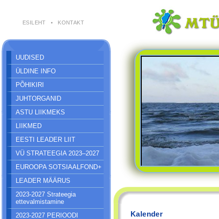
ESILEHT
•
KONTAKT
UUDISED
ÜLDINE INFO
PÕHIKIRI
JUHTORGANID
ASTU LIIKMEKS
LIIKMED
EESTI LEADER LIIT
VÜ STRATEEGIA 2023–2027
EUROOPA SOTSIAALFOND+
LEADER MÄÄRUS
2023-2027 Strateegia
ettevalmistamine
Kalender
2023-2027 PERIOODI