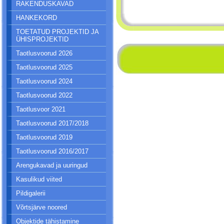
RAKENDUSKAVAD
HANKEKORD
TOETATUD PROJEKTID JA
ÜHISPROJEKTID
Taotlusvoorud 2026
Taotlusvoorud 2025
Taotlusvoorud 2024
Taotlusvoorud 2022
Taotlusvoor 2021
Taotlusvoorud 2017/2018
Taotlusvoorud 2019
Taotlusvoorud 2016/2017
Arengukavad ja uuringud
Kasulikud viited
Pildigalerii
Võrtsjärve noored
Objektide tähistamine