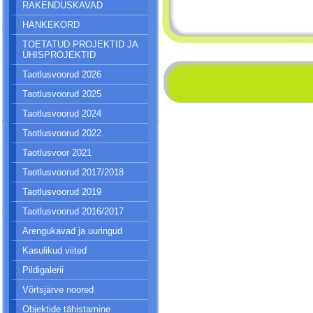
RAKENDUSKAVAD
HANKEKORD
TOETATUD PROJEKTID JA
ÜHISPROJEKTID
Taotlusvoorud 2026
Taotlusvoorud 2025
Taotlusvoorud 2024
Taotlusvoorud 2022
Taotlusvoor 2021
Taotlusvoorud 2017/2018
Taotlusvoorud 2019
Taotlusvoorud 2016/2017
Arengukavad ja uuringud
Kasulikud viited
Pildigalerii
Võrtsjärve noored
Objektide tähistamine