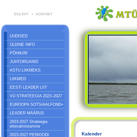
ESILEHT
•
KONTAKT
UUDISED
ÜLDINE INFO
PÕHIKIRI
JUHTORGANID
ASTU LIIKMEKS
LIIKMED
EESTI LEADER LIIT
VÜ STRATEEGIA 2023–2027
EUROOPA SOTSIAALFOND+
LEADER MÄÄRUS
2023-2027 Strateegia
ettevalmistamine
Kalender
2023-2027 PERIOODI