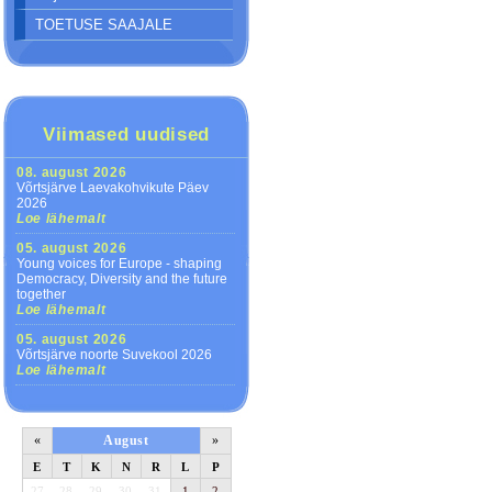
TOETUSE SAAJALE
Viimased uudised
08. august 2026
Võrtsjärve Laevakohvikute Päev
2026
Loe lähemalt
05. august 2026
Young voices for Europe - shaping
Democracy, Diversity and the future
together
Loe lähemalt
05. august 2026
Võrtsjärve noorte Suvekool 2026
Loe lähemalt
«
August
»
E
T
K
N
R
L
P
27
28
29
30
31
1
2