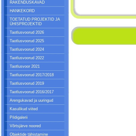
RAKENDUSKAVAD
HANKEKORD
TOETATUD PROJEKTID JA
ÜHISPROJEKTID
Taotlusvoorud 2026
Taotlusvoorud 2025
Taotlusvoorud 2024
Taotlusvoorud 2022
Taotlusvoor 2021
Taotlusvoorud 2017/2018
Taotlusvoorud 2019
Taotlusvoorud 2016/2017
Arengukavad ja uuringud
Kasulikud viited
Pildigalerii
Võrtsjärve noored
Objektide tähistamine