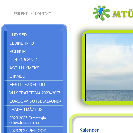
ESILEHT
•
KONTAKT
UUDISED
ÜLDINE INFO
PÕHIKIRI
JUHTORGANID
ASTU LIIKMEKS
LIIKMED
EESTI LEADER LIIT
VÜ STRATEEGIA 2023–2027
EUROOPA SOTSIAALFOND+
LEADER MÄÄRUS
2023-2027 Strateegia
ettevalmistamine
Kalender
2023-2027 PERIOODI