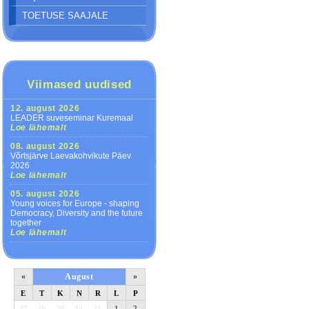
TOETUSE SAAJALE
Viimased uudised
12. august 2026
LEADER suveseminar Kuremaal
Loe lähemalt
08. august 2026
Võrtsjärve Laevakohvikute Päev
2026
Loe lähemalt
05. august 2026
Young voices for Europe - shaping
Democracy, Diversity and the future
together
Loe lähemalt
«
August
»
E
T
K
N
R
L
P
27
28
29
30
31
1
2