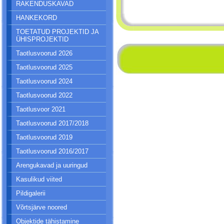
RAKENDUSKAVAD
HANKEKORD
TOETATUD PROJEKTID JA
ÜHISPROJEKTID
Taotlusvoorud 2026
Taotlusvoorud 2025
Taotlusvoorud 2024
Taotlusvoorud 2022
Taotlusvoor 2021
Taotlusvoorud 2017/2018
Taotlusvoorud 2019
Taotlusvoorud 2016/2017
Arengukavad ja uuringud
Kasulikud viited
Pildigalerii
Võrtsjärve noored
Objektide tähistamine