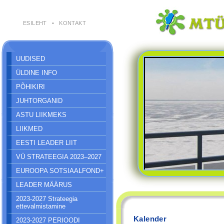
ESILEHT
•
KONTAKT
UUDISED
ÜLDINE INFO
PÕHIKIRI
JUHTORGANID
ASTU LIIKMEKS
LIIKMED
EESTI LEADER LIIT
VÜ STRATEEGIA 2023–2027
EUROOPA SOTSIAALFOND+
LEADER MÄÄRUS
2023-2027 Strateegia
ettevalmistamine
Kalender
2023-2027 PERIOODI