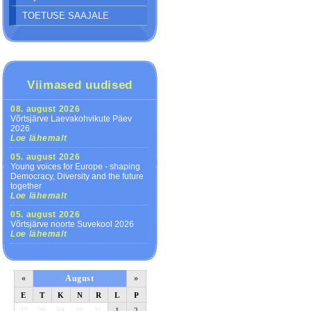
TOETUSE SAAJALE
Viimased uudised
08. august 2026
Võrtsjärve Laevakohvikute Päev
2026
Loe lähemalt
05. august 2026
Young voices for Europe - shaping
Democracy, Diversity and the future
together
Loe lähemalt
05. august 2026
Võrtsjärve noorte Suvekool 2026
Loe lähemalt
«
August
»
E
T
K
N
R
L
P
27
28
29
30
31
1
2