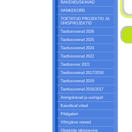
RAKENDUSKAVAD
HANKEKORD
TOETATUD PROJEKTID JA
ÜHISPROJEKTID
Taotlusvoorud 2026
Taotlusvoorud 2025
Taotlusvoorud 2024
Taotlusvoorud 2022
Taotlusvoor 2021
Taotlusvoorud 2017/2018
Taotlusvoorud 2019
Taotlusvoorud 2016/2017
Arengukavad ja uuringud
Kasulikud viited
Pildigalerii
Võrtsjärve noored
Objektide tähistamine