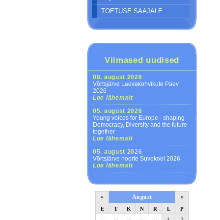
TOETUSE SAAJALE
Viimased uudised
08. august 2026
Võrtsjärve Laevakohvikute Päev
2026
Loe lähemalt
05. august 2026
Young voices for Europe - shaping
Democracy, Diversity and the future
together
Loe lähemalt
05. august 2026
Võrtsjärve noorte Suvekool 2026
Loe lähemalt
«
August
»
E
T
K
N
R
L
P
27
28
29
30
31
1
2