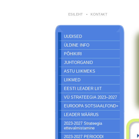
ESILEHT
•
KONTAKT
UUDISED
ÜLDINE INFO
PÕHIKIRI
JUHTORGANID
ASTU LIIKMEKS
LIIKMED
EESTI LEADER LIIT
VÜ STRATEEGIA 2023–2027
EUROOPA SOTSIAALFOND+
LEADER MÄÄRUS
2023-2027 Strateegia
ettevalmistamine
2023-2027 PERIOODI