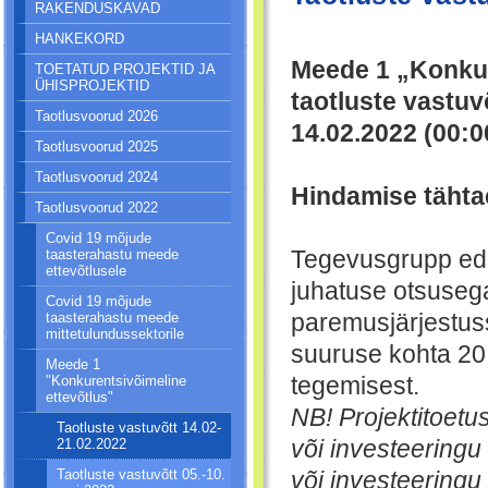
RAKENDUSKAVAD
HANKEKORD
Meede 1 „Konkur
TOETATUD PROJEKTID JA
ÜHISPROJEKTID
taotluste vastuv
Taotlusvoorud 2026
14.02.2022 (00:0
Taotlusvoorud 2025
Taotlusvoorud 2024
Hindamise tähta
Taotlusvoorud 2022
Covid 19 mõjude
taasterahastu meede
Tegevusgrupp eda
ettevõtlusele
juhatuse otsusega
Covid 19 mõjude
taasterahastu meede
paremusjärjestuss
mittetulundussektorile
suuruse kohta 20
Meede 1
"Konkurentsivõimeline
tegemisest.
ettevõtlus"
NB! Projektitoet
Taotluste vastuvõtt 14.02-
21.02.2022
või investeeringu
Taotluste vastuvõtt 05.-10.
või investeeringu