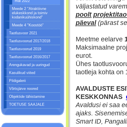
mai 2022
väljastatud vare
Meede 2 "Atraktiivne
elukeskkond ja toimiv
poolt
projektita
kodanikuühiskond"
päeval
(pärast se
Meede 4 "Koostöö"
Taotlusvoor 2021
Meetme eelarve
Taotlusvoorud 2017/2018
Maksimaalne proj
Taotlusvoorud 2019
eurot.
Taotlusvoorud 2016/2017
Ühes taotlusvooru
Arengukavad ja uuringud
taotleja kohta on 
Kasulikud viited
Pildigalerii
AVALDUSTE ESI
Võrtsjärve noored
KESKKONNAS
Objektide tähistamine
Avaldusi ei saa e
TOETUSE SAAJALE
ajaks.
Sisenemise
Smart ID, Pangalin