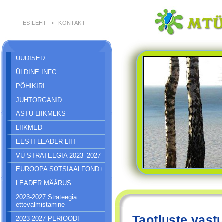
ESILEHT
•
KONTAKT
UUDISED
ÜLDINE INFO
PÕHIKIRI
JUHTORGANID
ASTU LIIKMEKS
LIIKMED
EESTI LEADER LIIT
VÜ STRATEEGIA 2023–2027
EUROOPA SOTSIAALFOND+
LEADER MÄÄRUS
2023-2027 Strateegia
ettevalmistamine
Taotluste vast
2023-2027 PERIOODI