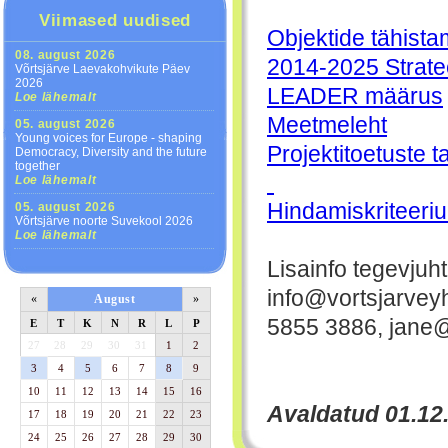
Viimased uudised
Objektide tähista
08. august 2026
2014-2025 Strate
Võrtsjärve Laevakohvikute Päev
2026
LEADER määrus
Loe lähemalt
Meetmeleht
05. august 2026
Young voices for Europe - shaping
Projektitoetuste 
Democracy, Diversity and the future
together
Loe lähemalt
Hindamiskriteeri
05. august 2026
Võrtsjärve noorte Suvekool 2026
Loe lähemalt
Lisainfo tegevjuh
info@vortsjarveyh
«
August
»
5855 3886, jane@
E
T
K
N
R
L
P
27
28
29
30
31
1
2
3
4
5
6
7
8
9
10
11
12
13
14
15
16
Avaldatud 01.12
17
18
19
20
21
22
23
24
25
26
27
28
29
30