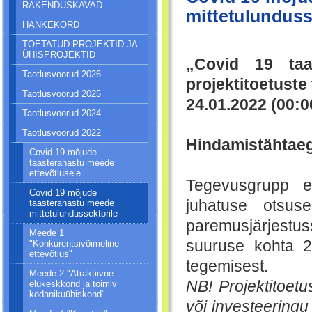
RAKENDUSKAVAD
mittetulunduss
HANKEKORD
TOETATUD PROJEKTID JA
ÜHISPROJEKTID
„Covid 19 taas
Taotlusvoorud 2026
projektitoetuste
Taotlusvoorud 2025
24.01.2022 (00:0
Taotlusvoorud 2024
Taotlusvoorud 2022
Hindamistähtaeg
Covid 19 mõjude
taasterahastu meede
ettevõtlusele
Tegevusgrupp e
Covid 19 mõjude
juhatuse otsuse
taasterahastu meede
mittetulundussektorile
paremusjärjestus
Meede 1
suuruse kohta 2
"Konkurentsivõimeline
ettevõtlus"
tegemisest.
Meede 2 "Atraktiivne
NB! Projektitoet
elukeskkond ja toimiv
kodanikuühiskond"
või investeeringu