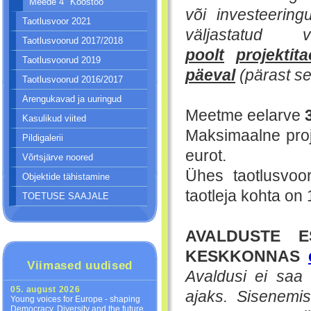
Meede 4 "Koostöö"
või investeerin
Taotlusvoor 2021
väljastatu
Taotlusvoorud 2017/2018
poolt
projektit
Taotlusvoorud 2019
päeval
(pärast se
Taotlusvoorud 2016/2017
Arengukavad ja uuringud
Meetme eelarve
Kasulikud viited
Maksimaalne proj
Pildigalerii
eurot.
Võrtsjärve noored
Ühes taotlusvoor
Objektide tähistamine
taotleja kohta on 
TOETUSE SAAJALE
AVALDUSTE E
KESKKONNAS
Viimased uudised
Avaldusi ei saa 
05. august 2026
ajaks.
Sisenemis
Young voices for Europe - shaping
Democracy, Diversity and the future