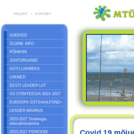
ESILEHT
•
KONTAKT
UUDISED
ÜLDINE INFO
PÕHIKIRI
JUHTORGANID
ASTU LIIKMEKS
LIIKMED
EESTI LEADER LIIT
VÜ STRATEEGIA 2023–2027
EUROOPA SOTSIAALFOND+
LEADER MÄÄRUS
2023-2027 Strateegia
ettevalmistamine
Covid 19 mõju
2023-2027 PERIOODI