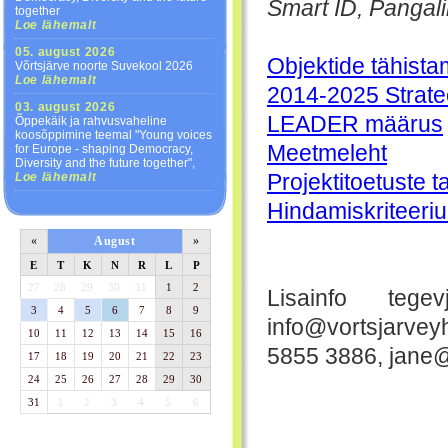
Smart ID, Pangalin
together
Loe lähemalt
05. august 2026
Objektide tähista
Võrtsjärve noorte Suvekool 2026
Loe lähemalt
2014-2025 Strate
03. august 2026
LEADER määrus
Õppekäik ja rahvusvaheline
koosõppimine teemal "Young voices
Meetmeleht
for Europe - shaping Democracy,
Diversity and the future together",
Loe lähemalt
Projektitoetuste 
Hindamiskriteeri
«
August
»
E
T
K
N
R
L
P
27
28
29
30
31
1
2
Lisainfo teg
3
4
5
6
7
8
9
info@vortsjarvey
10
11
12
13
14
15
16
5855 3886, jane@
17
18
19
20
21
22
23
24
25
26
27
28
29
30
31
1
2
3
4
5
6