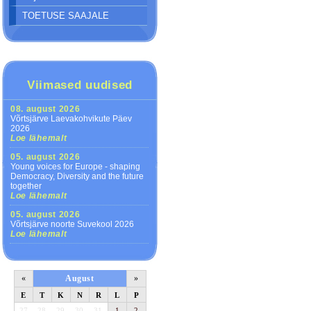
TOETUSE SAAJALE
Viimased uudised
08. august 2026
Võrtsjärve Laevakohvikute Päev
2026
Loe lähemalt
05. august 2026
Young voices for Europe - shaping
Democracy, Diversity and the future
together
Loe lähemalt
05. august 2026
Võrtsjärve noorte Suvekool 2026
Loe lähemalt
«
August
»
E
T
K
N
R
L
P
27
28
29
30
31
1
2