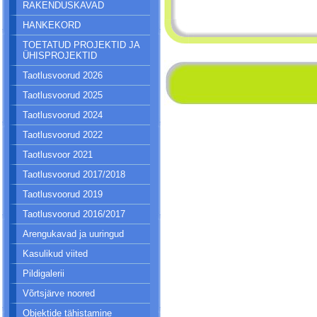
RAKENDUSKAVAD
HANKEKORD
TOETATUD PROJEKTID JA
ÜHISPROJEKTID
Taotlusvoorud 2026
Taotlusvoorud 2025
Taotlusvoorud 2024
Taotlusvoorud 2022
Taotlusvoor 2021
Taotlusvoorud 2017/2018
Taotlusvoorud 2019
Taotlusvoorud 2016/2017
Arengukavad ja uuringud
Kasulikud viited
Pildigalerii
Võrtsjärve noored
Objektide tähistamine