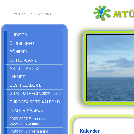
ESILEHT
•
KONTAKT
UUDISED
ÜLDINE INFO
PÕHIKIRI
JUHTORGANID
ASTU LIIKMEKS
LIIKMED
EESTI LEADER LIIT
VÜ STRATEEGIA 2023–2027
EUROOPA SOTSIAALFOND+
LEADER MÄÄRUS
2023-2027 Strateegia
ettevalmistamine
Kalender
2023-2027 PERIOODI