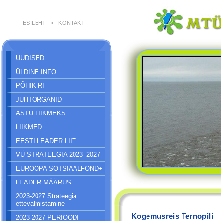
ESILEHT
•
KONTAKT
UUDISED
ÜLDINE INFO
PÕHIKIRI
JUHTORGANID
ASTU LIIKMEKS
LIIKMED
EESTI LEADER LIIT
VÜ STRATEEGIA 2023–2027
EUROOPA SOTSIAALFOND+
LEADER MÄÄRUS
2023-2027 Strateegia
ettevalmistamine
Kogemusreis Ternopili
2023-2027 PERIOODI