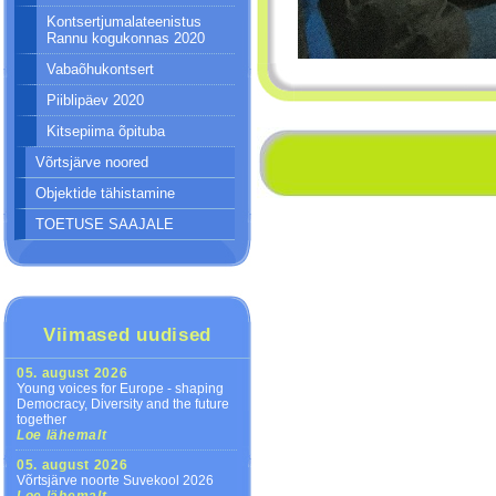
Kontsertjumalateenistus
Rannu kogukonnas 2020
Vabaõhukontsert
Piiblipäev 2020
Kitsepiima õpituba
Võrtsjärve noored
Objektide tähistamine
TOETUSE SAAJALE
Viimased uudised
05. august 2026
Young voices for Europe - shaping
Democracy, Diversity and the future
together
Loe lähemalt
05. august 2026
Võrtsjärve noorte Suvekool 2026