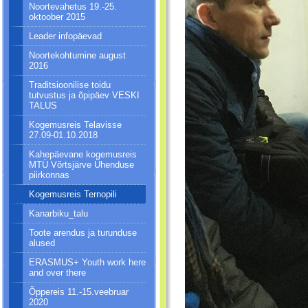
Noortevahetus 19.-25.
oktoober 2015
Leader infopäevad
Noortekohtumine august
2016
Traditsioonilise toidu
tutvustus ja õpipäev VESKI
TALUS
Kogemusreis Telavisse
27.09-01.10.2018
Kahepäevane kogemusreis
MTÜ Võrtsjärve Ühenduse
piirkonnas
Kogemusreis Ternopili
Kanarbiku_talu
Toote arendus ja turunduse
alused
ERASMUS+ Youth work here
and over there
Õppereis 11.-15.veebruar
2020