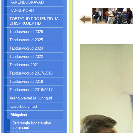
RAKENDUSKAVAD
HANKEKORD
TOETATUD PROJEKTID JA
ÜHISPROJEKTID
Taotlusvoorud 2026
Taotlusvoorud 2025
Taotlusvoorud 2024
Taotlusvoorud 2022
Taotlusvoor 2021
Taotlusvoorud 2017/2018
Taotlusvoorud 2019
Taotlusvoorud 2016/2017
Arengukavad ja uuringud
Kasulikud viited
Pildigalerii
Strateegia koostamise
seminarid