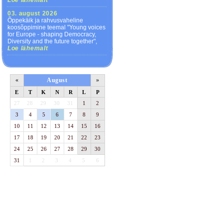
Loe lähemalt
03. august 2026
Õppekäik ja rahvusvaheline
koosõppimine teemal "Young voices
for Europe - shaping Democracy,
Diversity and the future together",
Loe lähemalt
«
August
»
E
T
K
N
R
L
P
27
28
29
30
31
1
2
3
4
5
6
7
8
9
10
11
12
13
14
15
16
17
18
19
20
21
22
23
24
25
26
27
28
29
30
31
1
2
3
4
5
6