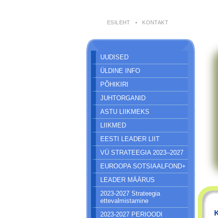
ESILEHT
•
KONTAKT
UUDISED
ÜLDINE INFO
PÕHIKIRI
JUHTORGANID
ASTU LIIKMEKS
LIIKMED
EESTI LEADER LIIT
VÜ STRATEEGIA 2023–2027
EUROOPA SOTSIAALFOND+
LEADER MÄÄRUS
2023-2027 Strateegia
ettevalmistamine
K
2023-2027 PERIOODI