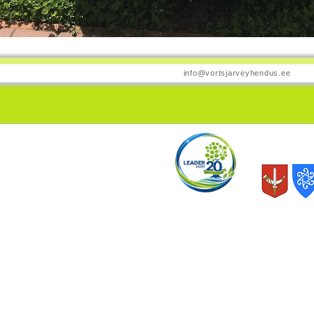
info@vortsjarveyhendus.ee