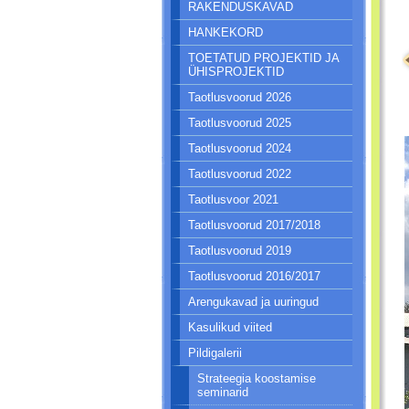
RAKENDUSKAVAD
HANKEKORD
TOETATUD PROJEKTID JA
ÜHISPROJEKTID
Taotlusvoorud 2026
Taotlusvoorud 2025
Taotlusvoorud 2024
Taotlusvoorud 2022
Taotlusvoor 2021
Taotlusvoorud 2017/2018
Taotlusvoorud 2019
Taotlusvoorud 2016/2017
Arengukavad ja uuringud
Kasulikud viited
Pildigalerii
Strateegia koostamise
seminarid