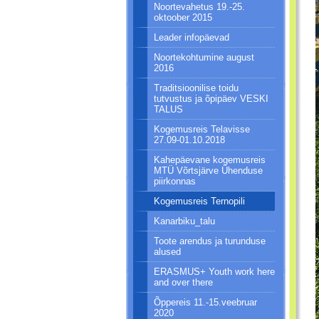
Noortevahetus 19.-25.
oktoober 2015
Leader infopäevad
Noortekohtumine august
2016
Traditsioonilise toidu
tutvustus ja õpipäev VESKI
TALUS
Kogemusreis Telavisse
27.09-01.10.2018
Kahepäevane kogemusreis
MTÜ Võrtsjärve Ühenduse
piirkonnas
Kogemusreis Ternopili
Kanarbiku_talu
Toote arendus ja turunduse
alused
ERASMUS+ Youth work here
and over there
Õppereis 11.-15.veebruar
2020