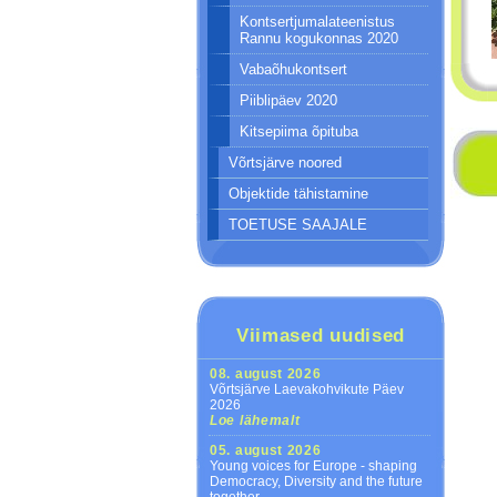
Kontsertjumalateenistus
Rannu kogukonnas 2020
Vabaõhukontsert
Piiblipäev 2020
Kitsepiima õpituba
Võrtsjärve noored
Objektide tähistamine
TOETUSE SAAJALE
Viimased uudised
08. august 2026
Võrtsjärve Laevakohvikute Päev
2026
Loe lähemalt
05. august 2026
Young voices for Europe - shaping
Democracy, Diversity and the future