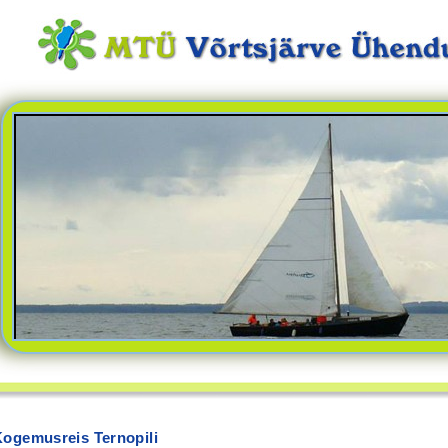
ogemusreis Ternopili