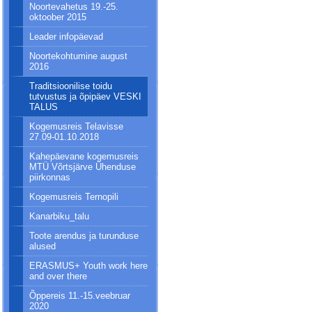
Noortevahetus 19.-25.
oktoober 2015
Leader infopäevad
Noortekohtumine august
2016
Traditsioonilise toidu
tutvustus ja õpipäev VESKI
TALUS
Kogemusreis Telavisse
27.09-01.10.2018
Kahepäevane kogemusreis
MTÜ Võrtsjärve Ühenduse
piirkonnas
Kogemusreis Ternopili
Kanarbiku_talu
Toote arendus ja turunduse
alused
ERASMUS+ Youth work here
and over there
Õppereis 11.-15.veebruar
2020