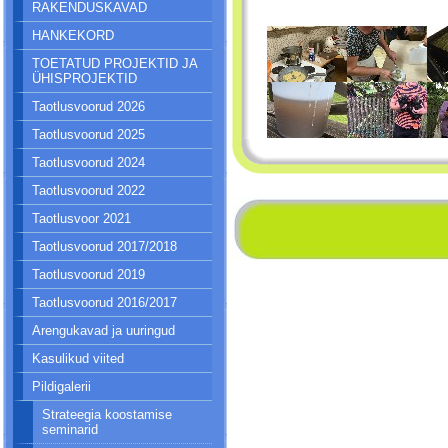
RAKENDUSKAVAD
HANKEKORD
TOETATUD PROJEKTID JA
ÜHISPROJEKTID
Taotlusvoorud 2026
Taotlusvoorud 2025
Taotlusvoorud 2024
Taotlusvoorud 2022
Taotlusvoor 2021
Taotlusvoorud 2017/2018
Taotlusvoorud 2019
Taotlusvoorud 2016/2017
Arengukavad ja uuringud
Kasulikud viited
Pildigalerii
Strateegia koostamise
seminarid