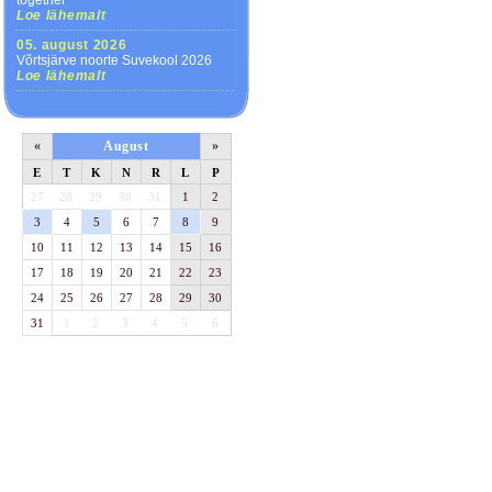
together
Loe lähemalt
05. august 2026
Võrtsjärve noorte Suvekool 2026
Loe lähemalt
«
August
»
E
T
K
N
R
L
P
27
28
29
30
31
1
2
3
4
5
6
7
8
9
10
11
12
13
14
15
16
17
18
19
20
21
22
23
24
25
26
27
28
29
30
31
1
2
3
4
5
6