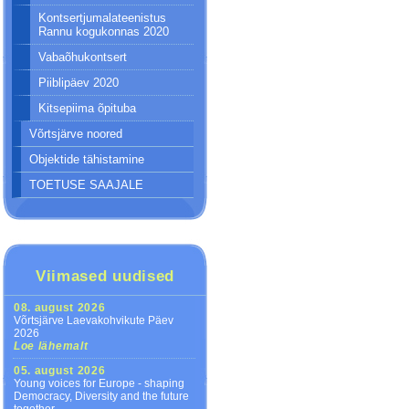
Kontsertjumalateenistus
Rannu kogukonnas 2020
Vabaõhukontsert
Piiblipäev 2020
Kitsepiima õpituba
Võrtsjärve noored
Objektide tähistamine
TOETUSE SAAJALE
Viimased uudised
08. august 2026
Võrtsjärve Laevakohvikute Päev
2026
Loe lähemalt
05. august 2026
Young voices for Europe - shaping
Democracy, Diversity and the future