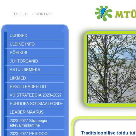
ESILEHT
•
KONTAKT
UUDISED
ÜLDINE INFO
PÕHIKIRI
JUHTORGANID
ASTU LIIKMEKS
LIIKMED
EESTI LEADER LIIT
VÜ STRATEEGIA 2023–2027
EUROOPA SOTSIAALFOND+
LEADER MÄÄRUS
2023-2027 Strateegia
ettevalmistamine
Traditsioonilise toidu 
2023-2027 PERIOODI