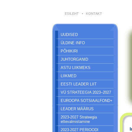
ESILEHT
•
KONTAKT
UUDISED
ÜLDINE INFO
PÕHIKIRI
JUHTORGANID
ASTU LIIKMEKS
LIIKMED
EESTI LEADER LIIT
VÜ STRATEEGIA 2023–2027
EUROOPA SOTSIAALFOND+
LEADER MÄÄRUS
2023-2027 Strateegia
ettevalmistamine
I
2023-2027 PERIOODI