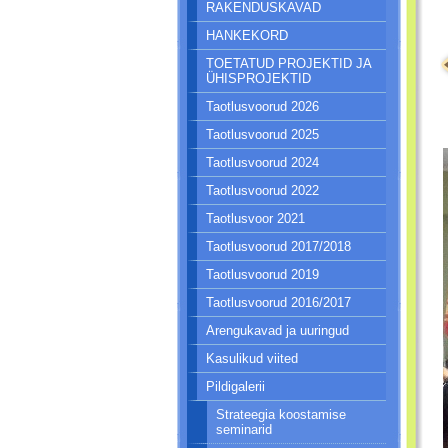
RAKENDUSKAVAD
HANKEKORD
TOETATUD PROJEKTID JA
ÜHISPROJEKTID
Taotlusvoorud 2026
Taotlusvoorud 2025
Taotlusvoorud 2024
Taotlusvoorud 2022
Taotlusvoor 2021
Taotlusvoorud 2017/2018
Taotlusvoorud 2019
Taotlusvoorud 2016/2017
Arengukavad ja uuringud
Kasulikud viited
Pildigalerii
Strateegia koostamise
seminarid