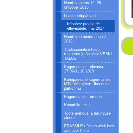
Noortevahetus 19.-25.
oktoober 2015
Leader infopäevad
Infopäev projektide
elluviijatele, mai 2017
Noortekohtumine august
2016
Traditsioonilise toidu
tutvustus ja õpipäev VESKI
TALUS
Kogemusreis Telavisse
27.09-01.10.2018
Kahepäevane kogemusreis
MTÜ Võrtsjärve Ühenduse
piirkonnas
Kogemusreis Ternopili
Kanarbiku_talu
Toote arendus ja turunduse
alused
ERASMUS+ Youth work here
and over there