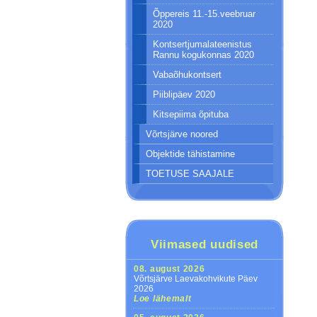
Õppereis 11.-15.veebruar
2020
Kontsertjumalateenistus
Rannu kogukonnas 2020
Vabaõhukontsert
Piiblipäev 2020
Kitsepiima õpituba
Võrtsjärve noored
Objektide tähistamine
TOETUSE SAAJALE
Viimased uudised
08. august 2026
Võrtsjärve Laevakohvikute Päev
2026
Loe lähemalt