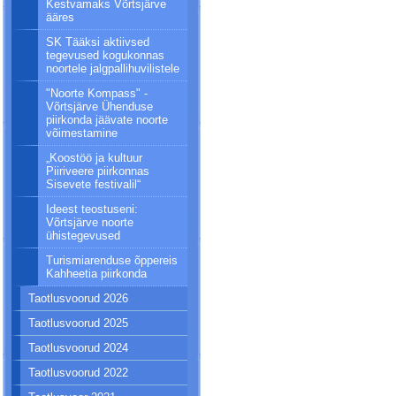
Kestvamaks Võrtsjärve
ääres
SK Tääksi aktiivsed
tegevused kogukonnas
noortele jalgpallihuvilistele
"Noorte Kompass" -
Võrtsjärve Ühenduse
piirkonda jäävate noorte
võimestamine
„Koostöö ja kultuur
Piiriveere piirkonnas
Sisevete festivalil“
Ideest teostuseni:
Võrtsjärve noorte
ühistegevused
Turismiarenduse õppereis
Kahheetia piirkonda
Taotlusvoorud 2026
Taotlusvoorud 2025
Taotlusvoorud 2024
Taotlusvoorud 2022