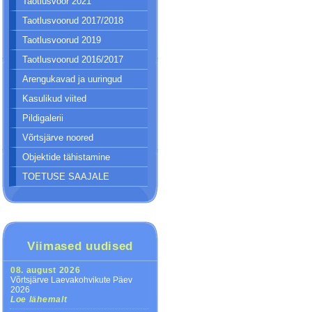
Taotlusvoor 2021
Taotlusvoorud 2017/2018
Taotlusvoorud 2019
Taotlusvoorud 2016/2017
Arengukavad ja uuringud
Kasulikud viited
Pildigalerii
Võrtsjärve noored
Objektide tähistamine
TOETUSE SAAJALE
Viimased uudised
08. august 2026
Võrtsjärve Laevakohvikute Päev
2026
Loe lähemalt