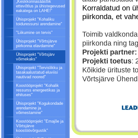
„Keskkonnasäästlik
ettevõtlus ja ühistegevused
Korraldatud on 
eakatega on LAHE!“
piirkonda, et vah
Ühisprojekt "Kohaliku
toiduressursi arendamine"
"Liikumine on tervis"
Toimib valdkonda
Ühisprojekt "Võrtsjärve
piirkonda ning ta
piirkonna elavdamine"
Projekti partner
Ühisprojekt "Võrtsjärv
võimekaks"
Projekti toetus
: 
Ühisprojekt "Tervislikku ja
Kõikide ürituste
tasakaalustatud eluviisi
nautivad noored"
Võrtsjärve Ühend
Koostööprojekt "Kohalik
ressurss energeetikas ja
ehituses"
Ühisprojekt "Kogukondade
arendamine ja
võimestamine"
Koostööprojekt "Emajõe ja
Võrtsjärve
koostöövõrgustik"