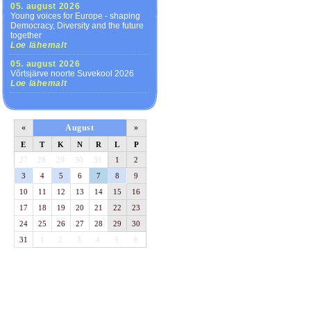
05. august 2026
Young voices for Europe - shaping
Democracy, Diversity and the future
together
Loe lähemalt
05. august 2026
Võrtsjärve noorte Suvekool 2026
Loe lähemalt
«
August
»
E
T
K
N
R
L
P
27
28
29
30
31
1
2
3
4
5
6
7
8
9
10
11
12
13
14
15
16
17
18
19
20
21
22
23
24
25
26
27
28
29
30
31
1
2
3
4
5
6