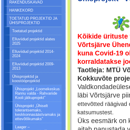
RAKENDUSKAVAD
HANKEKORD
TOETATUD PROJEKTID JA
ÜHISPROJEKTID
Toetatud projektid
Kõikide üritust
Elluviidud projektid alates
2025
Võrtsjärve Ühen
Elluviidud projektid 2014-
kuna Covid-19 o
2024
korraldatakse jo
Elluviidud projektid 2009-
2013
Taotleja: MTÜ V
Ühisprojektid ja
Kokkuvõte projek
koostööprojektid
Valdkondadeülese
Ühisprojekt „Loomekeskus
Rannu valda - Rahvariide
läbi Võrtsjärve p
Kooli jätkuprojekt”
ettevõtted räägivad
Ühisprojekt „Ühiselt
tolerantsemaks,
katsumustest.
keskkonnasäästvamaks ja
ettevõtlikumaks”
Üks eesmärk on ku
Laager –
aitab panustada 