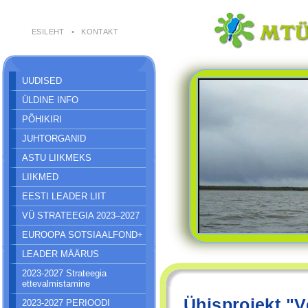
ESILEHT
•
KONTAKT
UUDISED
ÜLDINE INFO
PÕHIKIRI
JUHTORGANID
ASTU LIIKMEKS
LIIKMED
EESTI LEADER LIIT
VÜ STRATEEGIA 2023–2027
EUROOPA SOTSIAALFOND+
LEADER MÄÄRUS
2023-2027 Strateegia
ettevalmistamine
Ühisprojekt "V
2023-2027 PERIOODI