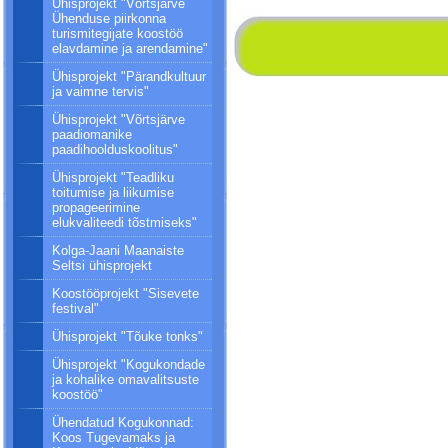
Ühisprojekt "Võrtsjärve
Ühenduse piirkonna
turismitegijate koostöö
elavdamine ja arendamine"
Ühisprojekt "Pärandkultuur
ja vaimne tervis"
Ühisprojekt "Võrtsjärve
paadiomanike
paadihoolduskoolitus"
Ühisprojekt "Teadliku
toitumise ja liikumise
propageerimine
elukvaliteedi tõstmiseks"
Kolga-Jaani Maanaiste
Seltsi ühisprojekt
Koostööprojekt "Sisevete
festival"
Ühisprojekt "Tõuke tonks"
Ühisprojekt "Kogukondade
ja kohalike omavalitsuste
koostöö"
Ühendatud Kogukonnad:
Koos Tugevamaks ja