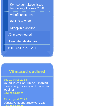
Kontsertjumalateenistus
Rannu kogukonnas 2020
Vabaõhukontsert
Piiblipäev 2020
Kitsepiima õpituba
Võrtsjärve noored
Objektide tähistamine
TOETUSE SAAJALE
Viimased uudised
05. august 2026
Young voices for Europe - shaping
Democracy, Diversity and the future
together
Loe lähemalt
05. august 2026
Võrtsjärve noorte Suvekool 2026