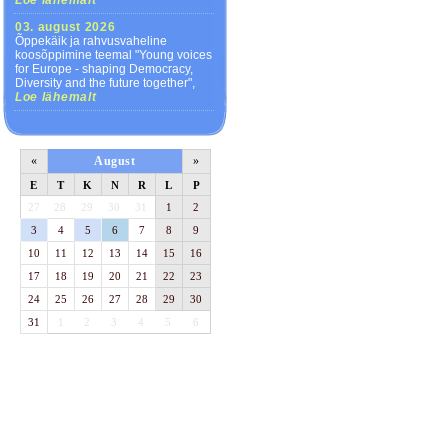
Loe lähemalt
03. august 2026
Õppekäik ja rahvusvaheline
koosõppimine teemal "Young voices
for Europe - shaping Democracy,
Diversity and the future together",
Loe lähemalt
«
August
»
E
T
K
N
R
L
P
27
28
29
30
31
1
2
3
4
5
6
7
8
9
10
11
12
13
14
15
16
17
18
19
20
21
22
23
24
25
26
27
28
29
30
31
1
2
3
4
5
6