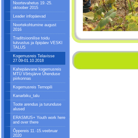
Noortevahetus 19.-25.
oktoober 2015
Leader infopäevad
Noortekohtumine august
2016
Traditsioonilise toidu
tutvustus ja õpipäev VESKI
TALUS
Kogemusreis Telavisse
27.09-01.10.2018
Kahepäevane kogemusreis
MTÜ Võrtsjärve Ühenduse
piirkonnas
Kogemusreis Ternopili
Kanarbiku_talu
Toote arendus ja turunduse
alused
ERASMUS+ Youth work here
and over there
Õppereis 11.-15.veebruar
2020