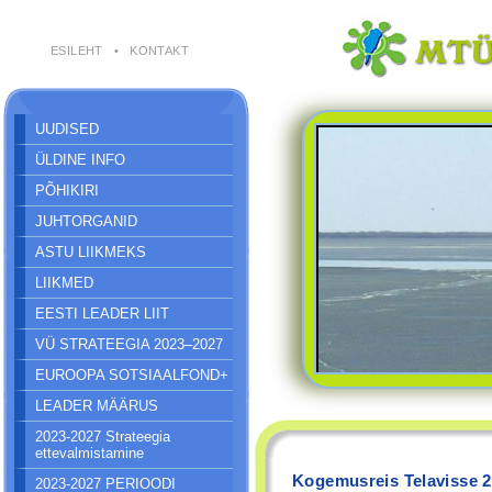
ESILEHT
•
KONTAKT
UUDISED
ÜLDINE INFO
PÕHIKIRI
JUHTORGANID
ASTU LIIKMEKS
LIIKMED
EESTI LEADER LIIT
VÜ STRATEEGIA 2023–2027
EUROOPA SOTSIAALFOND+
LEADER MÄÄRUS
2023-2027 Strateegia
ettevalmistamine
Kogemusreis Telavisse 2
2023-2027 PERIOODI