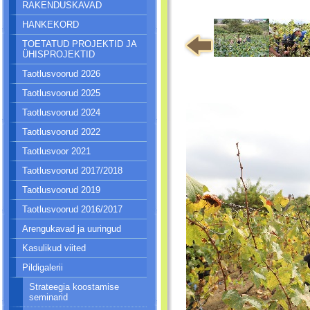
RAKENDUSKAVAD
HANKEKORD
TOETATUD PROJEKTID JA
ÜHISPROJEKTID
Taotlusvoorud 2026
Taotlusvoorud 2025
Taotlusvoorud 2024
Taotlusvoorud 2022
Taotlusvoor 2021
Taotlusvoorud 2017/2018
Taotlusvoorud 2019
Taotlusvoorud 2016/2017
Arengukavad ja uuringud
Kasulikud viited
Pildigalerii
Strateegia koostamise
seminarid