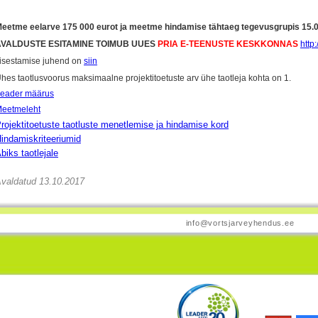
eetme eelarve 175 000 eurot ja meetme hindamise tähtaeg tegevusgrupis 15.0
AVALDUSTE ESITAMINE TOIMUB UUES
PRIA E-TEENUSTE KESKKONNAS
http
isestamise juhend on
siin
hes taotlusvoorus maksimaalne projektitoetuste arv ühe taotleja kohta on 1.
eader määrus
eetmeleht
rojektitoetuste taotluste menetlemise ja hindamise kord
indamiskriteeriumid
biks taotlejale
valdatud 13.10.2017
info@vortsjarveyhendus.ee