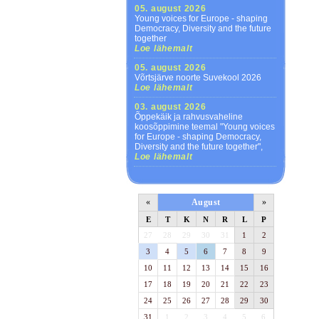
05. august 2026
Young voices for Europe - shaping
Democracy, Diversity and the future
together
Loe lähemalt
05. august 2026
Võrtsjärve noorte Suvekool 2026
Loe lähemalt
03. august 2026
Õppekäik ja rahvusvaheline
koosõppimine teemal "Young voices
for Europe - shaping Democracy,
Diversity and the future together",
Loe lähemalt
«
August
»
E
T
K
N
R
L
P
27
28
29
30
31
1
2
3
4
5
6
7
8
9
10
11
12
13
14
15
16
17
18
19
20
21
22
23
24
25
26
27
28
29
30
31
1
2
3
4
5
6