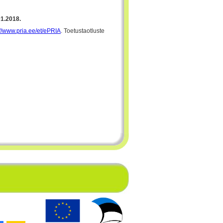
1.2018.
://www.pria.ee/et/ePRIA
. Toetustaotluste