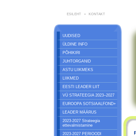
ESILEHT
•
KONTAKT
UUDISED
ÜLDINE INFO
PÕHIKIRI
JUHTORGANID
ASTU LIIKMEKS
LIIKMED
EESTI LEADER LIIT
VÜ STRATEEGIA 2023–2027
EUROOPA SOTSIAALFOND+
LEADER MÄÄRUS
2023-2027 Strateegia
ettevalmistamine
2023-2027 PERIOODI