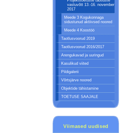
Projektitoetuste taotluste
vastuvõtt 13.-16. november
2017
Meede 3 Kogukonnaga
sidustunud aktiivsed noored
Meede 4 Koostöö
Taotlusvoorud 2019
Taotlusvoorud 2016/2017
Arengukavad ja uuringud
Kasulikud viited
Pildigalerii
Võrtsjärve noored
Objektide tähistamine
TOETUSE SAAJALE
Viimased uudised