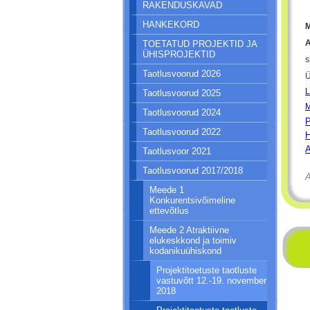
RAKENDUSKAVAD
HANKEKORD
M
TOETATUD PROJEKTID JA
ÜHISPROJEKTID
s
Taotlusvoorud 2026
Ü
L
Taotlusvoorud 2025
M
Taotlusvoorud 2024
P
Taotlusvoorud 2022
H
A
Taotlusvoor 2021
Taotlusvoorud 2017/2018
A
Meede 1
Konkurentsivõimeline
ettevõtlus
Meede 2 Atraktiivne
elukeskkond ja toimiv
kodanikuühiskond
Projektitoetuste taotluste
vastuvõtt 12.-19. november
2018