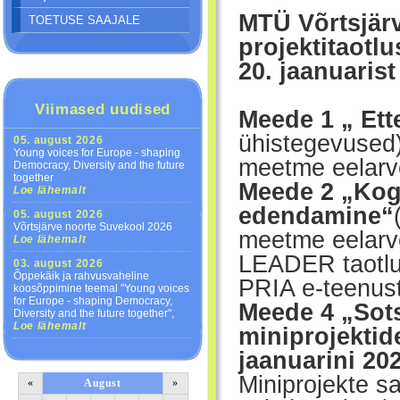
MTÜ Võrtsjä
TOETUSE SAAJALE
projektitaotl
20. jaanuarist
Viimased uudised
Meede 1 „ Et
ühistegevused)
05. august 2026
Young voices for Europe - shaping
meetme eelarv
Democracy, Diversity and the future
together
Meede 2 „Ko
Loe lähemalt
edendamine“
05. august 2026
Võrtsjärve noorte Suvekool 2026
meetme eelarv
Loe lähemalt
LEADER taotlus
03. august 2026
Õppekäik ja rahvusvaheline
PRIA e-teenus
koosõppimine teemal "Young voices
for Europe - shaping Democracy,
Meede 4 „Sot
Diversity and the future together",
Loe lähemalt
miniprojektid
jaanuarini 20
Miniprojekte s
«
August
»