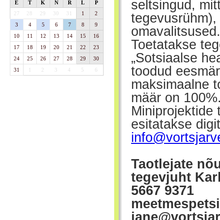
seltsingud, mi
E
T
K
N
R
L
P
27
28
29
30
31
1
2
tegevusrühm), 
3
4
5
6
7
8
9
omavalitsused
10
11
12
13
14
15
16
Toetatakse teg
17
18
19
20
21
22
23
„Sotsiaalse he
24
25
26
27
28
29
30
toodud eesmärk
31
1
2
3
4
5
6
maksimaalne to
määr on 100%. 
Miniprojektide
esitatakse digit
info@vortsjar
Taotlejate nõ
tegevjuht Ka
5667 9371
meetmespetsia
jane@vortsjar