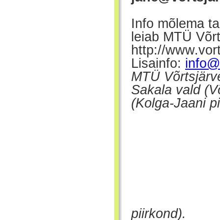
Info mõlema ta
leiab MTÜ Võr
http://www.vor
Lisainfo:
info@
MTÜ Võrtsjärv
Sakala vald (Võ
(Kolga-Jaani p
piirkond).