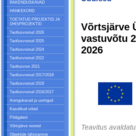
RAKENDUSKAVAD
HANKEKORD
TOETATUD PROJEKTID JA
Võrtsjärve 
ÜHISPROJEKTID
Taotlusvoorud 2026
vastuvõtu 2
Taotlusvoorud 2025
2026
Taotlusvoorud 2024
Taotlusvoorud 2022
Taotlusvoor 2021
Taotlusvoorud 2017/2018
Taotlusvoorud 2019
Taotlusvoorud 2016/2017
Arengukavad ja uuringud
Kasulikud viited
Pildigalerii
Teavitus avaldat
Võrtsjärve noored
Objektide tähistamine