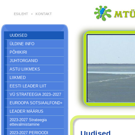
ESILEHT
•
KONTAKT
UUDISED
ÜLDINE INFO
PÕHIKIRI
JUHTORGANID
ASTU LIIKMEKS
LIIKMED
EESTI LEADER LIIT
VÜ STRATEEGIA 2023–2027
EUROOPA SOTSIAALFOND+
LEADER MÄÄRUS
2023-2027 Strateegia
ettevalmistamine
Uudised
2023-2027 PERIOODI