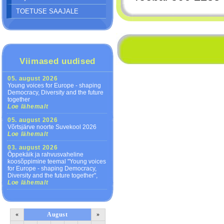
TOETUSE SAAJALE
Viimased uudised
05. august 2026
Young voices for Europe - shaping
Democracy, Diversity and the future
together
Loe lähemalt
05. august 2026
Võrtsjärve noorte Suvekool 2026
Loe lähemalt
03. august 2026
Õppekäik ja rahvusvaheline
koosõppimine teemal "Young voices
for Europe - shaping Democracy,
Diversity and the future together",
Loe lähemalt
«
August
»