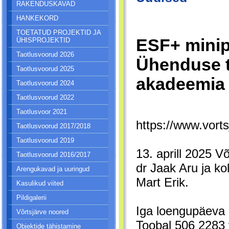
RAKENDUSKAVAD
HANKEKORD
TOETATUD PROJEKTID JA
ESF+ minip
ÜHISPROJEKTID
Taotlusvoorud 2026
Ühenduse t
Taotlusvoorud 2025
akadeemia 
Taotlusvoorud 2024
Taotlusvoorud 2022
Taotlusvoor 2021
https://www.vor
Taotlusvoorud 2017/2018
Taotlusvoorud 2019
13. aprill 2025 
Taotlusvoorud 2016/2017
dr Jaak Aru ja k
Arengukavad ja uuringud
Mart Erik.
Kasulikud viited
Pildigalerii
Iga loengupäeva a
Võrtsjärve noored
Toobal 506 2283 v
Objektide tähistamine