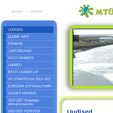
ESILEHT
•
KONTAKT
UUDISED
ÜLDINE INFO
PÕHIKIRI
JUHTORGANID
ASTU LIIKMEKS
LIIKMED
EESTI LEADER LIIT
VÜ STRATEEGIA 2023–2027
EUROOPA SOTSIAALFOND+
LEADER MÄÄRUS
2023-2027 Strateegia
ettevalmistamine
Uudised
2023-2027 PERIOODI