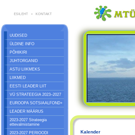
ESILEHT
•
KONTAKT
UUDISED
ÜLDINE INFO
PÕHIKIRI
JUHTORGANID
ASTU LIIKMEKS
LIIKMED
EESTI LEADER LIIT
VÜ STRATEEGIA 2023–2027
EUROOPA SOTSIAALFOND+
LEADER MÄÄRUS
2023-2027 Strateegia
ettevalmistamine
Kalender
2023-2027 PERIOODI