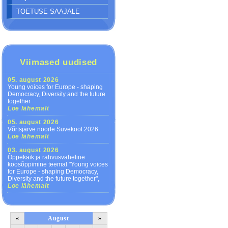
TOETUSE SAAJALE
Viimased uudised
05. august 2026
Young voices for Europe - shaping
Democracy, Diversity and the future
together
Loe lähemalt
05. august 2026
Võrtsjärve noorte Suvekool 2026
Loe lähemalt
03. august 2026
Õppekäik ja rahvusvaheline
koosõppimine teemal "Young voices
for Europe - shaping Democracy,
Diversity and the future together",
Loe lähemalt
«
August
»