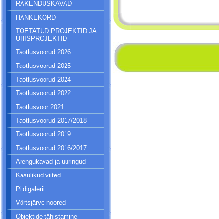
RAKENDUSKAVAD
HANKEKORD
TOETATUD PROJEKTID JA
ÜHISPROJEKTID
Taotlusvoorud 2026
Taotlusvoorud 2025
Taotlusvoorud 2024
Taotlusvoorud 2022
Taotlusvoor 2021
Taotlusvoorud 2017/2018
Taotlusvoorud 2019
Taotlusvoorud 2016/2017
Arengukavad ja uuringud
Kasulikud viited
Pildigalerii
Võrtsjärve noored
Objektide tähistamine