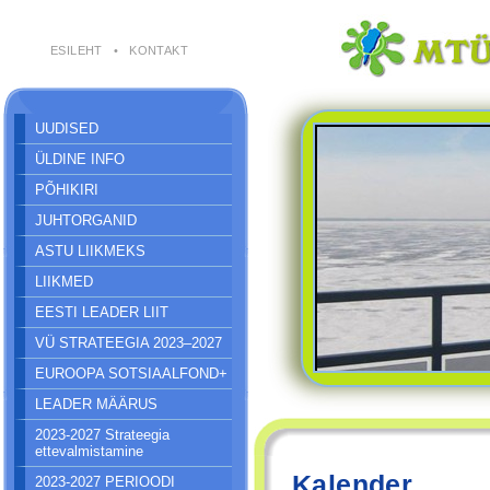
ESILEHT
•
KONTAKT
UUDISED
ÜLDINE INFO
PÕHIKIRI
JUHTORGANID
ASTU LIIKMEKS
LIIKMED
EESTI LEADER LIIT
VÜ STRATEEGIA 2023–2027
EUROOPA SOTSIAALFOND+
LEADER MÄÄRUS
2023-2027 Strateegia
ettevalmistamine
Kalender
2023-2027 PERIOODI