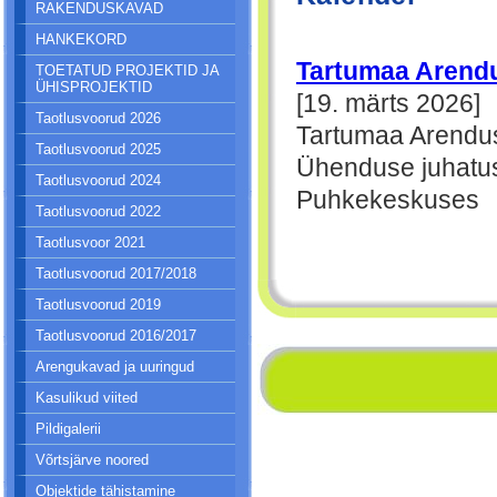
RAKENDUSKAVAD
HANKEKORD
Tartumaa Arendu
TOETATUD PROJEKTID JA
ÜHISPROJEKTID
[19. märts 2026]
Taotlusvoorud 2026
Tartumaa Arendus
Taotlusvoorud 2025
Ühenduse juhatus
Taotlusvoorud 2024
Puhkekeskuses
Taotlusvoorud 2022
Taotlusvoor 2021
Taotlusvoorud 2017/2018
Taotlusvoorud 2019
Taotlusvoorud 2016/2017
Arengukavad ja uuringud
Kasulikud viited
Pildigalerii
Võrtsjärve noored
Objektide tähistamine