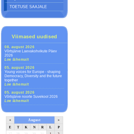
TOETUSE SAAJALE
Viimased uudised
08. august 2026
Võrtsjärve Laevakohvikute Päev
2026
Loe lähemalt
05. august 2026
Young voices for Europe - shaping
Democracy, Diversity and the future
together
Loe lähemalt
05. august 2026
Võrtsjärve noorte Suvekool 2026
Loe lähemalt
«
August
»
E
T
K
N
R
L
P
27
28
29
30
31
1
2