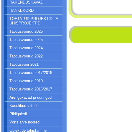
RAKENDUSKAVAD
HANKEKORD
TOETATUD PROJEKTID JA
ÜHISPROJEKTID
Taotlusvoorud 2026
Taotlusvoorud 2025
Taotlusvoorud 2024
Taotlusvoorud 2022
Taotlusvoor 2021
Taotlusvoorud 2017/2018
Taotlusvoorud 2019
Taotlusvoorud 2016/2017
Arengukavad ja uuringud
Kasulikud viited
Pildigalerii
Võrtsjärve noored
Objektide tähistamine