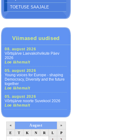
TOETUSE SAAJALE
Viimased uudised
08. august 2026
Võrtsjärve Laevakohvikute Päev
2026
Loe lähemalt
05. august 2026
Young voices for Europe - shaping
Democracy, Diversity and the future
together
Loe lähemalt
05. august 2026
Võrtsjärve noorte Suvekool 2026
Loe lähemalt
«
August
»
E
T
K
N
R
L
P
27
28
29
30
31
1
2