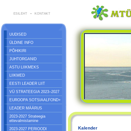
ESILEHT
•
KONTAKT
UUDISED
ÜLDINE INFO
PÕHIKIRI
JUHTORGANID
ASTU LIIKMEKS
LIIKMED
EESTI LEADER LIIT
VÜ STRATEEGIA 2023–2027
EUROOPA SOTSIAALFOND+
LEADER MÄÄRUS
2023-2027 Strateegia
ettevalmistamine
Kalender
2023-2027 PERIOODI