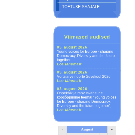
TOETUSE SAAJALE
Viimased uudised
05. august 2026
Young voices for Europe - shaping
Democracy, Diversity and the future
together
Loe lähemalt
05. august 2026
Võrtsjärve noorte Suvekool 2026
Loe lähemalt
03. august 2026
Õppekäik ja rahvusvaheline
koosõppimine teemal "Young voices
for Europe - shaping Democracy,
Diversity and the future together",
Loe lähemalt
«
August
»