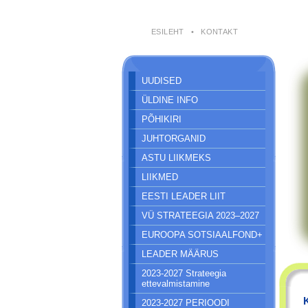
ESILEHT
•
KONTAKT
UUDISED
ÜLDINE INFO
PÕHIKIRI
JUHTORGANID
ASTU LIIKMEKS
LIIKMED
EESTI LEADER LIIT
VÜ STRATEEGIA 2023–2027
EUROOPA SOTSIAALFOND+
LEADER MÄÄRUS
2023-2027 Strateegia
ettevalmistamine
2023-2027 PERIOODI