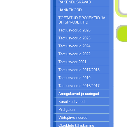
RAKENDUSKAVAD
HANKEKORD
TOETATUD PROJEKTID JA
ÜHISPROJEKTID
Taotlusvoorud 2026
Taotlusvoorud 2025
Taotlusvoorud 2024
Taotlusvoorud 2022
Taotlusvoor 2021
Taotlusvoorud 2017/2018
Taotlusvoorud 2019
Taotlusvoorud 2016/2017
Arengukavad ja uuringud
Kasulikud viited
Pildigalerii
Võrtsjärve noored
Objektide tähistamine