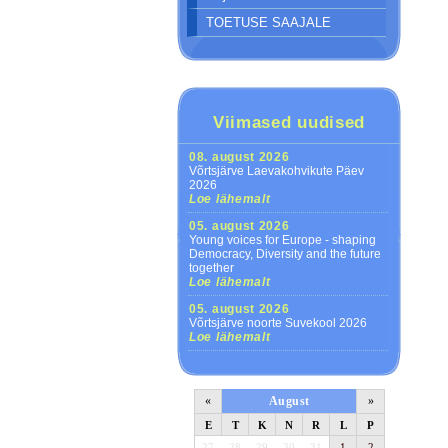
TOETUSE SAAJALE
Viimased uudised
08. august 2026
Võrtsjärve Laevakohvikute Päev
2026
Loe lähemalt
05. august 2026
Young voices for Europe - shaping
Democracy, Diversity and the future
together
Loe lähemalt
05. august 2026
Võrtsjärve noorte Suvekool 2026
Loe lähemalt
«
August
»
E
T
K
N
R
L
P
27
28
29
30
31
1
2