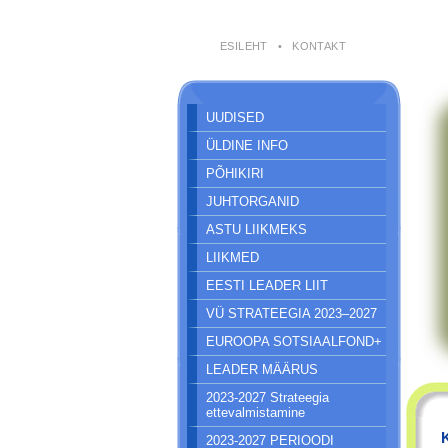
ESILEHT
•
KONTAKT
UUDISED
ÜLDINE INFO
PÕHIKIRI
JUHTORGANID
ASTU LIIKMEKS
LIIKMED
EESTI LEADER LIIT
VÜ STRATEEGIA 2023–2027
EUROOPA SOTSIAALFOND+
LEADER MÄÄRUS
2023-2027 Strateegia
ettevalmistamine
2023-2027 PERIOODI