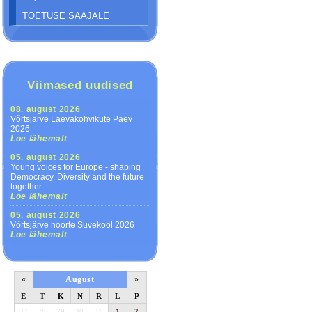
TOETUSE SAAJALE
Viimased uudised
08. august 2026
Võrtsjärve Laevakohvikute Päev
2026
Loe lähemalt
05. august 2026
Young voices for Europe - shaping
Democracy, Diversity and the future
together
Loe lähemalt
05. august 2026
Võrtsjärve noorte Suvekool 2026
Loe lähemalt
«
August
»
E
T
K
N
R
L
P
27
28
29
30
31
1
2