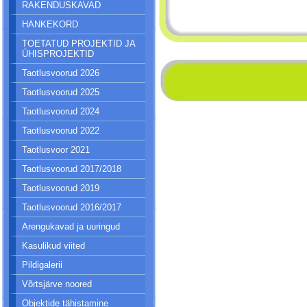
RAKENDUSKAVAD
HANKEKORD
TOETATUD PROJEKTID JA
ÜHISPROJEKTID
Taotlusvoorud 2026
Taotlusvoorud 2025
Taotlusvoorud 2024
Taotlusvoorud 2022
Taotlusvoor 2021
Taotlusvoorud 2017/2018
Taotlusvoorud 2019
Taotlusvoorud 2016/2017
Arengukavad ja uuringud
Kasulikud viited
Pildigalerii
Võrtsjärve noored
Objektide tähistamine