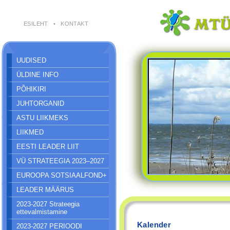
ESILEHT
•
KONTAKT
UUDISED
ÜLDINE INFO
PÕHIKIRI
JUHTORGANID
ASTU LIIKMEKS
LIIKMED
EESTI LEADER LIIT
VÜ STRATEEGIA 2023–2027
EUROOPA SOTSIAALFOND+
LEADER MÄÄRUS
2023-2027 Strateegia
ettevalmistamine
Kalender
2023-2027 PERIOODI