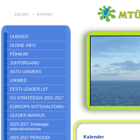
ESILEHT
•
KONTAKT
UUDISED
ÜLDINE INFO
PÕHIKIRI
JUHTORGANID
ASTU LIIKMEKS
LIIKMED
EESTI LEADER LIIT
VÜ STRATEEGIA 2023–2027
EUROOPA SOTSIAALFOND+
LEADER MÄÄRUS
2023-2027 Strateegia
ettevalmistamine
Kalender
2023-2027 PERIOODI