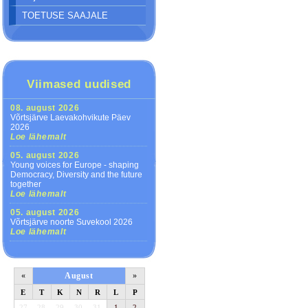
TOETUSE SAAJALE
Viimased uudised
08. august 2026
Võrtsjärve Laevakohvikute Päev
2026
Loe lähemalt
05. august 2026
Young voices for Europe - shaping
Democracy, Diversity and the future
together
Loe lähemalt
05. august 2026
Võrtsjärve noorte Suvekool 2026
Loe lähemalt
«
August
»
E
T
K
N
R
L
P
27
28
29
30
31
1
2