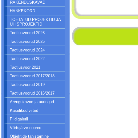
RAKENDUSKAVAD
HANKEKORD
TOETATUD PROJEKTID JA
ÜHISPROJEKTID
Taotlusvoorud 2026
Taotlusvoorud 2025
Taotlusvoorud 2024
Taotlusvoorud 2022
Taotlusvoor 2021
Taotlusvoorud 2017/2018
Taotlusvoorud 2019
Taotlusvoorud 2016/2017
Arengukavad ja uuringud
Kasulikud viited
Pildigalerii
Võrtsjärve noored
Objektide tähistamine