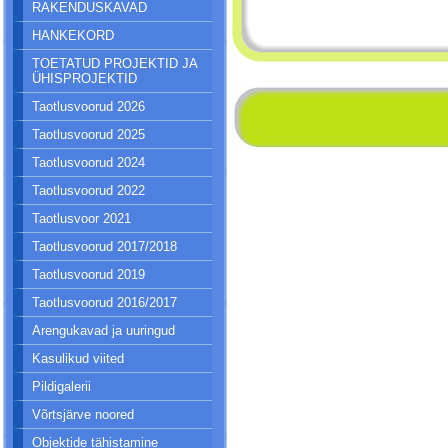
RAKENDUSKAVAD
HANKEKORD
TOETATUD PROJEKTID JA
ÜHISPROJEKTID
Taotlusvoorud 2026
Taotlusvoorud 2025
Taotlusvoorud 2024
Taotlusvoorud 2022
Taotlusvoor 2021
Taotlusvoorud 2017/2018
Taotlusvoorud 2019
Taotlusvoorud 2016/2017
Arengukavad ja uuringud
Kasulikud viited
Pildigalerii
Võrtsjärve noored
Objektide tähistamine