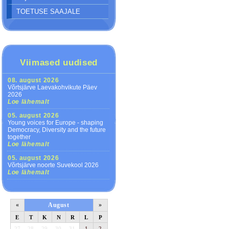
TOETUSE SAAJALE
Viimased uudised
08. august 2026
Võrtsjärve Laevakohvikute Päev
2026
Loe lähemalt
05. august 2026
Young voices for Europe - shaping
Democracy, Diversity and the future
together
Loe lähemalt
05. august 2026
Võrtsjärve noorte Suvekool 2026
Loe lähemalt
«
August
»
E
T
K
N
R
L
P
27
28
29
30
31
1
2