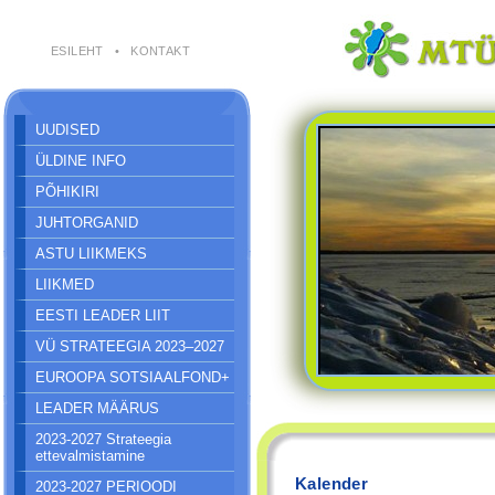
ESILEHT
•
KONTAKT
UUDISED
ÜLDINE INFO
PÕHIKIRI
JUHTORGANID
ASTU LIIKMEKS
LIIKMED
EESTI LEADER LIIT
VÜ STRATEEGIA 2023–2027
EUROOPA SOTSIAALFOND+
LEADER MÄÄRUS
2023-2027 Strateegia
ettevalmistamine
Kalender
2023-2027 PERIOODI