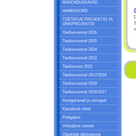
RAKENDUSKAVAD
HANKEKORD
Õ
[
TOETATUD PROJEKTID JA
2
ÜHISPROJEKTID
r
Taotlusvoorud 2026
Taotlusvoorud 2025
Taotlusvoorud 2024
Taotlusvoorud 2022
Taotlusvoor 2021
Taotlusvoorud 2017/2018
Taotlusvoorud 2019
Taotlusvoorud 2016/2017
Arengukavad ja uuringud
Kasulikud viited
Pildigalerii
Võrtsjärve noored
Objektide tähistamine