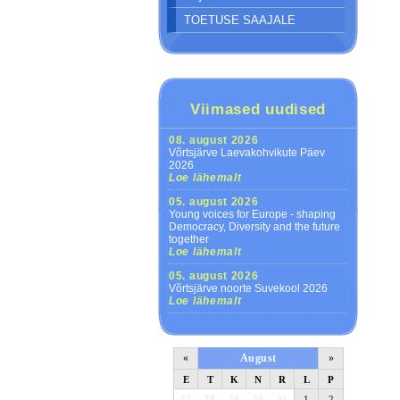
TOETUSE SAAJALE
Viimased uudised
08. august 2026
Võrtsjärve Laevakohvikute Päev
2026
Loe lähemalt
05. august 2026
Young voices for Europe - shaping
Democracy, Diversity and the future
together
Loe lähemalt
05. august 2026
Võrtsjärve noorte Suvekool 2026
Loe lähemalt
«
August
»
E
T
K
N
R
L
P
27
28
29
30
31
1
2