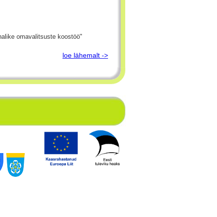
halike omavalitsuste koostöö"
loe lähemalt ->