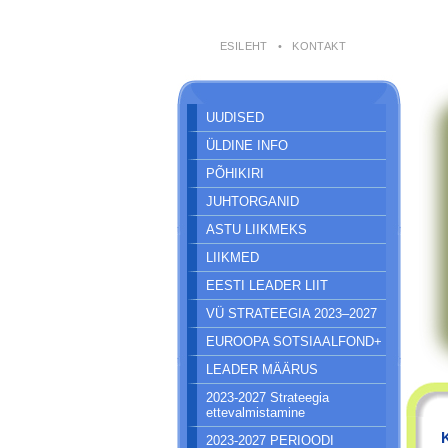
ESILEHT
•
KONTAKT
UUDISED
ÜLDINE INFO
PÕHIKIRI
JUHTORGANID
ASTU LIIKMEKS
LIIKMED
EESTI LEADER LIIT
VÜ STRATEEGIA 2023–2027
EUROOPA SOTSIAALFOND+
LEADER MÄÄRUS
2023-2027 Strateegia
ettevalmistamine
2023-2027 PERIOODI