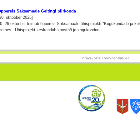
ppereis Saksamaale Geltingi piirkonda
20. oktoober 2025]
0.-26.oktoobril toimub õppereis Saksamaale ühisprojekti "Kogukondade ja ko
aames. Ühisprojekt keskendub koostöö ja kogukondad...
info@vortsjarveyhendus.ee