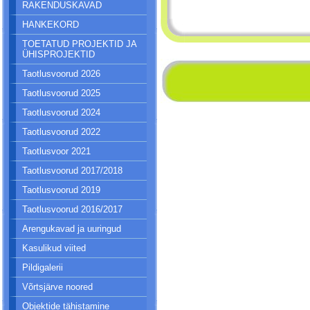
RAKENDUSKAVAD
HANKEKORD
TOETATUD PROJEKTID JA
ÜHISPROJEKTID
Taotlusvoorud 2026
Taotlusvoorud 2025
Taotlusvoorud 2024
Taotlusvoorud 2022
Taotlusvoor 2021
Taotlusvoorud 2017/2018
Taotlusvoorud 2019
Taotlusvoorud 2016/2017
Arengukavad ja uuringud
Kasulikud viited
Pildigalerii
Võrtsjärve noored
Objektide tähistamine