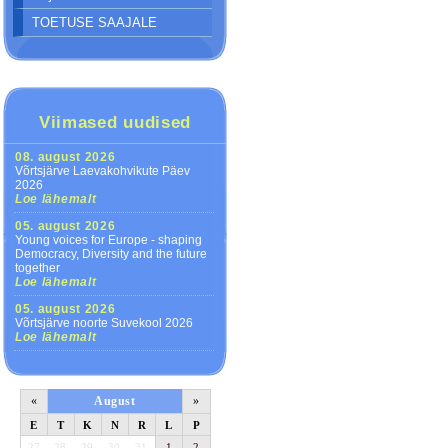
TOETUSE SAAJALE
Viimased uudised
08. august 2026
Võrtsjärve Laevakohvikute Päev
2026
Loe lähemalt
05. august 2026
Young voices for Europe - shaping
Democracy, Diversity and the future
together
Loe lähemalt
05. august 2026
Võrtsjärve noorte Suvekool 2026
Loe lähemalt
«
August
»
E
T
K
N
R
L
P
27
28
29
30
31
1
2