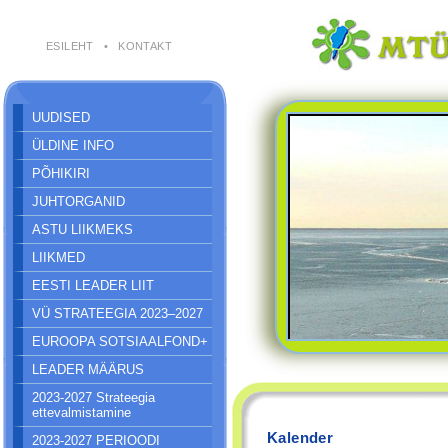
ESILEHT
•
KONTAKT
UUDISED
ÜLDINE INFO
PÕHIKIRI
JUHTORGANID
ASTU LIIKMEKS
LIIKMED
EESTI LEADER LIIT
VÜ STRATEEGIA 2023–2027
EUROOPA SOTSIAALFOND+
LEADER MÄÄRUS
2023-2027 Strateegia
ettevalmistamine
Kalender
2023-2027 PERIOODI