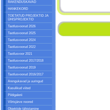
RAKENDUSKAVAD
HANKEKORD
TOETATUD PROJEKTID JA
ÜHISPROJEKTID
Taotlusvoorud 2026
Taotlusvoorud 2025
Taotlusvoorud 2024
Taotlusvoorud 2022
Taotlusvoor 2021
Taotlusvoorud 2017/2018
Taotlusvoorud 2019
Taotlusvoorud 2016/2017
Arengukavad ja uuringud
Kasulikud viited
Pildigalerii
Võrtsjärve noored
Objektide tähistamine