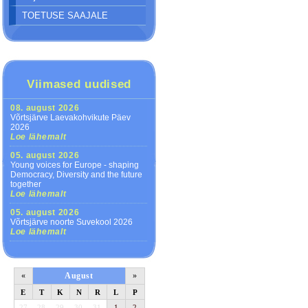
TOETUSE SAAJALE
Viimased uudised
08. august 2026
Võrtsjärve Laevakohvikute Päev
2026
Loe lähemalt
05. august 2026
Young voices for Europe - shaping
Democracy, Diversity and the future
together
Loe lähemalt
05. august 2026
Võrtsjärve noorte Suvekool 2026
Loe lähemalt
«
August
»
E
T
K
N
R
L
P
27
28
29
30
31
1
2