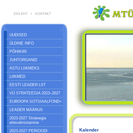
ESILEHT
•
KONTAKT
UUDISED
ÜLDINE INFO
PÕHIKIRI
JUHTORGANID
ASTU LIIKMEKS
LIIKMED
EESTI LEADER LIIT
VÜ STRATEEGIA 2023–2027
EUROOPA SOTSIAALFOND+
LEADER MÄÄRUS
2023-2027 Strateegia
ettevalmistamine
Kalender
2023-2027 PERIOODI